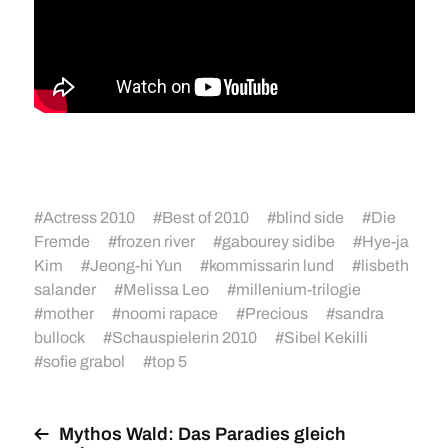
#
Actress 2010
#
Best of 2010
#
blind side
#
Die
Fremde
#
frozen river
#
gabourey sidibe
#
Hye-ja
Kim
#
Jeong-hi Yun
#
kommissarin lund
#
lisbeth
salander
#
Melissa Leo
#
millenium-trilogie
#
mother
#
noomi rapace
#
Precious
#
sandra
bullock
#
Schauspielerin 2010
#
Sibel Kekilli
#
sofie grabol
#
top 5
Mythos Wald: Das Paradies gleich