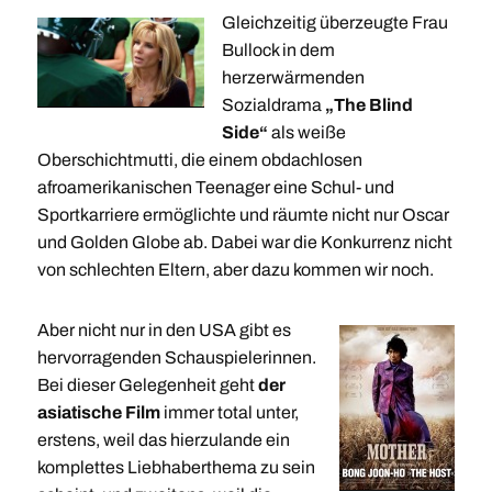
Gleichzeitig überzeugte Frau
Bullock in dem
herzerwärmenden
Sozialdrama
„The Blind
Side“
als weiße
Oberschichtmutti, die einem obdachlosen
afroamerikanischen Teenager eine Schul- und
Sportkarriere ermöglichte und räumte nicht nur Oscar
und Golden Globe ab. Dabei war die Konkurrenz nicht
von schlechten Eltern, aber dazu kommen wir noch.
Aber nicht nur in den USA gibt es
hervorragenden Schauspielerinnen.
Bei dieser Gelegenheit geht
der
asiatische Film
immer total unter,
erstens, weil das hierzulande ein
komplettes Liebhaberthema zu sein