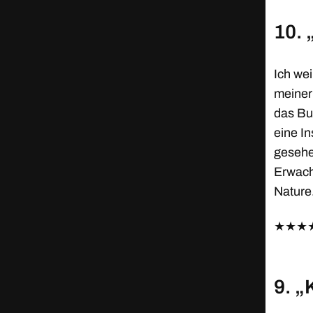
10. 
Ich wei
meiner
das Bu
eine I
gesehe
Erwach
Nature.
★
★
★
9. „