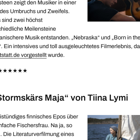
teen zeigt den Musiker in einer
des Umbruchs und Zweifels.
 sind zwei höchst
chiedliche Meilensteine
anischere Musik entstanden. „Nebraska“ und „Born in th
. Ein intensives und toll ausgeleuchtetes Filmerlebnis, d
tstatt.de vorgestellt
wurde.
★
★
★
★
★
★
Stormskärs Maja“ von Tiina Lymi
eistündiges finnisches Epos über
nfache Fischersfrau. Na ja, so
. Die Literaturverfilmung eines