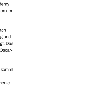
ademy
hen der
nach
ng und
gt. Das
 Oscar-
e kommt
 merke