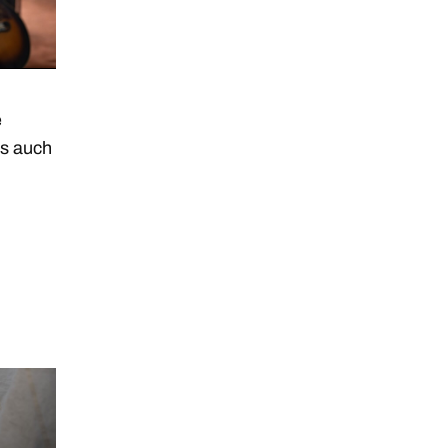
e
as auch