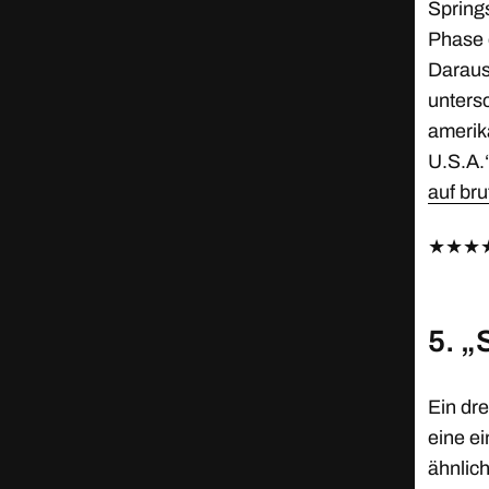
Springs
Phase 
Daraus
unters
amerik
U.S.A.“
auf bru
★
★
★
5. „
Ein dr
eine ei
ähnlich