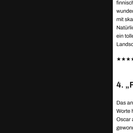
finnisc
wunder
mit sk
Natürli
ein to
Landsc
★
★
★
4. „
Das an
Worte h
Oscar 
gewonn