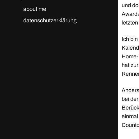
und do
about me
Awards
datenschutzerklärung
letzten
Ich bi
Kalende
Home-E
hat zur
Rennen
Anders 
bei de
Berück
einmal
Countd