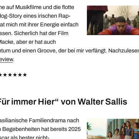
he auf Musikfilme und die flotte
og-Story eines irischen Rap-
t mich mit ihrer Energie einfach
ssen. Sicherlich hat der Film
Macke, aber er hat auch
um und einen Groove, der bei mir verfängt. Nachzulese
eview
.
★
★
★
★
★
★
Für immer Hier“ von Walter Sallis
asilianische Familiendrama nach
 Begebenheiten hat bereits 2025
car als bester nicht-