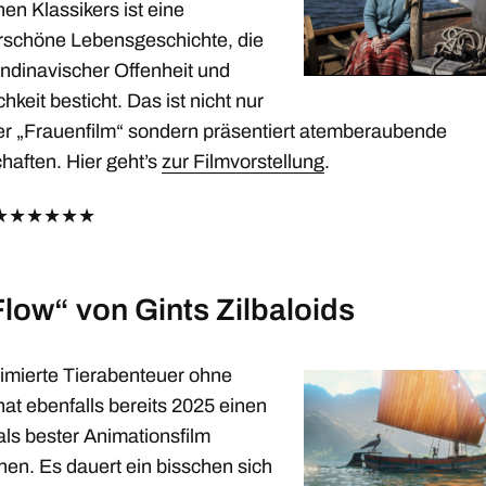
hen Klassikers ist eine
schöne Lebensgeschichte, die
andinavischer Offenheit und
chkeit besticht. Das ist nicht nur
ller „Frauenfilm“ sondern präsentiert atemberaubende
haften. Hier geht’s
zur Filmvorstellung
.
★
★
★
★
★
★
Flow“ von Gints Zilbaloids
imierte Tierabenteuer ohne
at ebenfalls bereits 2025 einen
als bester Animationsfilm
en. Es dauert ein bisschen sich