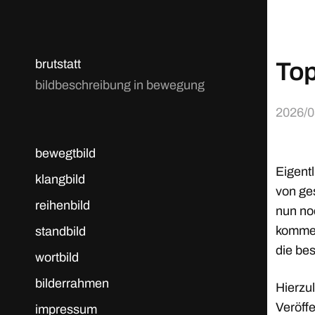
brutstatt
Top
bildbeschreibung in bewegung
2026/0
bewegtbild
Eigentl
klangbild
von ge
reihenbild
nun noc
kommen
standbild
die be
wortbild
bilderrahmen
Hierzu
Veröff
impressum