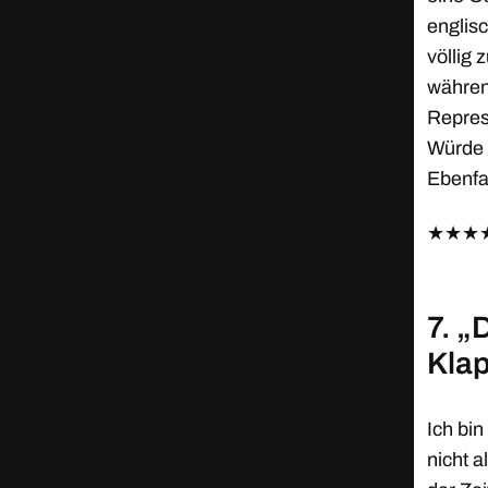
englis
völlig 
während
Repres
Würde h
Ebenfa
★
★
★
7. „
Klap
Ich bi
nicht a