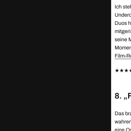
Ich ste
Underd
Duos ha
mitgeri
seine 
Moment
Film-R
★
★
★
8. „
Das br
wahren
eine Os