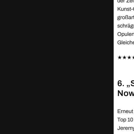
der Zei
Kunst-
großar
schräg
Opulen
Gleic
★
★
★
6. „
Now
Erneut 
Top 10
Jeremy