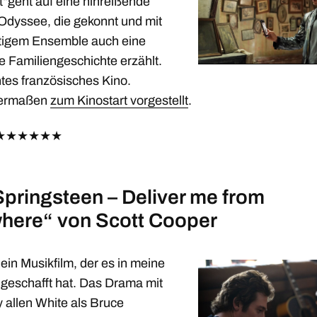
t“geht auf eine hinreißende
Odyssee, die gekonnt und mit
tigem Ensemble auch eine
e Familiengeschichte erzählt.
tes französisches Kino.
hermaßen
zum Kinostart vorgestellt
.
★
★
★
★
★
★
Springsteen – Deliver me from
here“ von Scott Cooper
ein Musikfilm, der es in meine
 geschafft hat. Das Drama mit
 allen White als Bruce