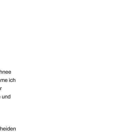
chnee
mme ich
r
e und
cheiden