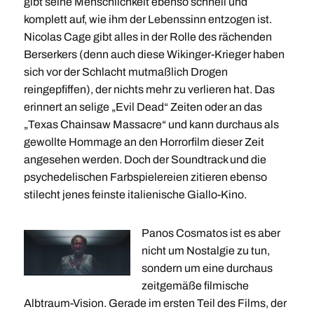
gibt seine Menschlichkeit ebenso schnell und
komplett auf, wie ihm der Lebenssinn entzogen ist.
Nicolas Cage gibt alles in der Rolle des rächenden
Berserkers (denn auch diese Wikinger-Krieger haben
sich vor der Schlacht mutmaßlich Drogen
reingepfiffen), der nichts mehr zu verlieren hat. Das
erinnert an selige „Evil Dead“ Zeiten oder an das
„Texas Chainsaw Massacre“ und kann durchaus als
gewollte Hommage an den Horrorfilm dieser Zeit
angesehen werden. Doch der Soundtrack und die
psychedelischen Farbspielereien zitieren ebenso
stilecht jenes feinste italienische Giallo-Kino.
Panos Cosmatos ist es aber
nicht um Nostalgie zu tun,
sondern um eine durchaus
zeitgemäße filmische
Albtraum-Vision. Gerade im ersten Teil des Films, der