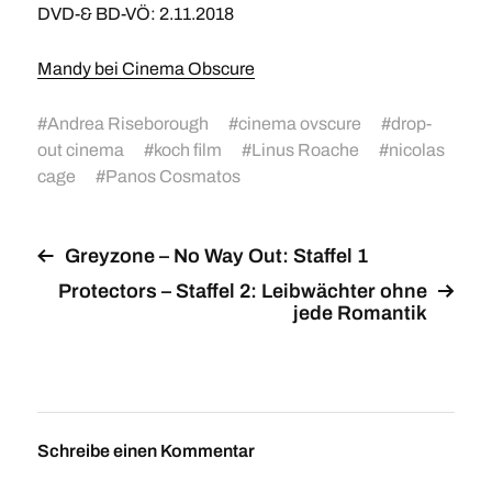
DVD-& BD-VÖ: 2.11.2018
Mandy bei Cinema Obscure
#
Andrea Riseborough
#
cinema ovscure
#
drop-
out cinema
#
koch film
#
Linus Roache
#
nicolas
cage
#
Panos Cosmatos
Greyzone – No Way Out: Staffel 1
Protectors – Staffel 2: Leibwächter ohne
jede Romantik
Schreibe einen Kommentar