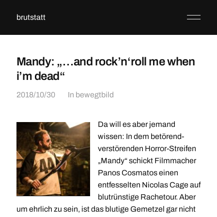
brutstatt
Mandy: „…and rock’n‘roll me when
i’m dead“
2018/10/30
In
bewegtbild
Da will es aber jemand
wissen: In dem betörend-
verstörenden Horror-Streifen
„Mandy“ schickt Filmmacher
Panos Cosmatos einen
entfesselten Nicolas Cage auf
blutrünstige Rachetour. Aber
um ehrlich zu sein, ist das blutige Gemetzel gar nicht