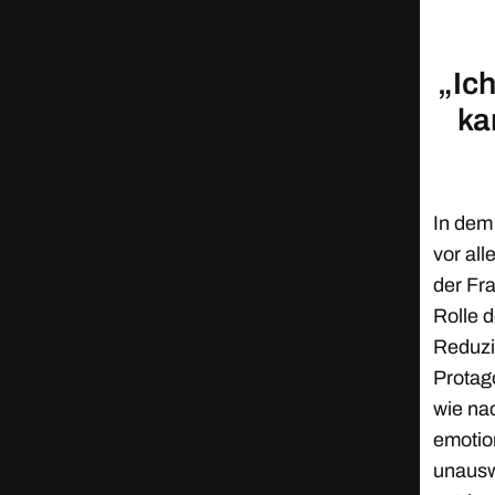
„Ich
ka
In dem
vor al
der Fra
Rolle 
Reduzi
Protago
wie nac
emotio
unauswe