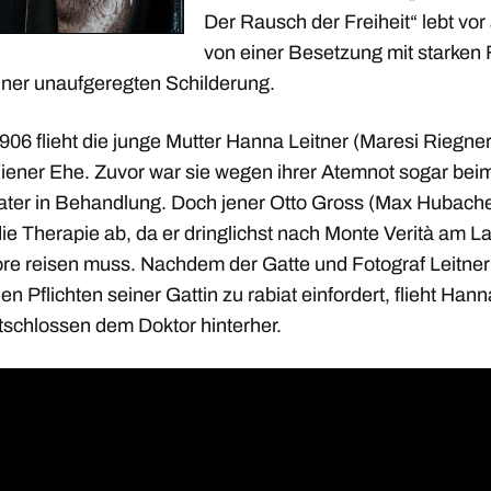
Der Rausch der Freiheit“ lebt vor
von einer Besetzung mit starken
iner unaufgeregten Schilderung.
06 flieht die junge Mutter Hanna Leitner (Maresi Riegner
Wiener Ehe. Zuvor war sie wegen ihrer Atemnot sogar bei
ater in Behandlung. Doch jener Otto Gross (Max Hubache
die Therapie ab, da er dringlichst nach Monte Verità am L
re reisen muss. Nachdem der Gatte und Fotograf Leitner
en Pflichten seiner Gattin zu rabiat einfordert, flieht Hann
tschlossen dem Doktor hinterher.