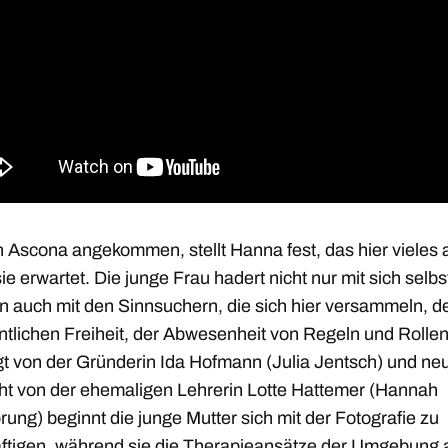
n Ascona angekommen, stellt Hanna fest, das hier vieles
 sie erwartet. Die junge Frau hadert nicht nur mit sich selbs
n auch mit den Sinnsuchern, die sich hier versammeln, d
ntlichen Freiheit, der Abwesenheit von Regeln und Rolle
gt von der Gründerin Ida Hofmann (Julia Jentsch) und neu
t von der ehemaligen Lehrerin Lotte Hattemer (Hannah
ung) beginnt die junge Mutter sich mit der Fotografie zu
ftigen, während sie die Therapieansätze der Umgebung a