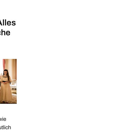
Alles
che
wie
tlich