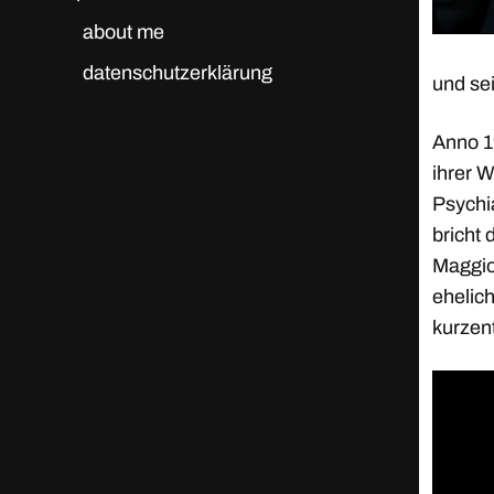
about me
datenschutzerklärung
und se
Anno 19
ihrer 
Psychi
bricht 
Maggio
ehelich
kurzen