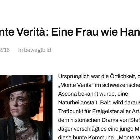
te Verità: Eine Frau wie Ha
2/16
In
bewegtbild
Ursprünglich war die Örtlichkeit, d
„Monte Verità“ im schweizerisch
Ascona bekannt wurde, eine
Naturheilanstalt. Bald wird darau
Treffpunkt für Freigeister aller Art.
dem historischen Drama von Ste
Jäger verschlägt es eine junge Mu
diese bunte Kommune. „Monte Ve