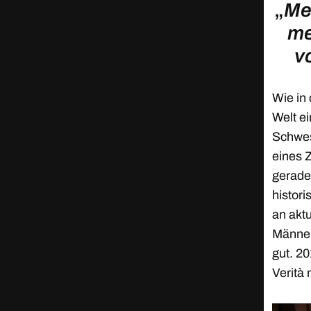
„
Me
me
v
Wie in 
Welt ei
Schwes
eines 
gerade
histori
an akt
Männer
gut. 2
Verità