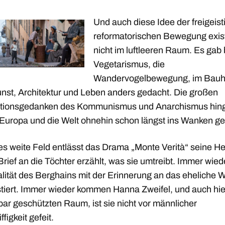
Und auch diese Idee der freigeist
reformatorischen Bewegung exist
nicht im luftleeren Raum. Es gab 
Vegetarismus, die
Wandervogelbewegung, im Bau
unst, Architektur und Leben anders gedacht. Die großen
tionsgedanken des Kommunismus und Anarchismus hin
 Europa und die Welt ohnehin schon längst ins Wanken ge
es weite Feld entlässt das Drama „Monte Verità“ seine He
Brief an die Töchter erzählt, was sie umtreibt. Immer wied
alität des Berghains mit der Erinnerung an das eheliche 
stiert. Immer wieder kommen Hanna Zweifel, und auch hie
ar geschützten Raum, ist sie nicht vor männlicher
ffigkeit gefeit.