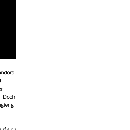
 anders
t,
er
n. Doch
gierig
uf sich