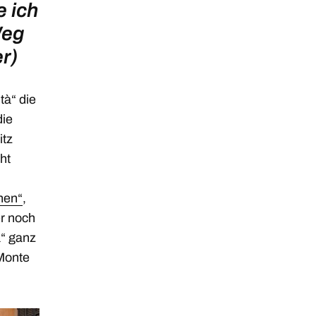
 ich
Weg
r)
tà“ die
die
itz
ht
chen“
,
er noch
à“ ganz
 Monte