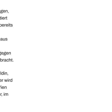
igen,
iert
bereits
haus
gegen
bracht.
ldin,
er wird
Wien
r, im