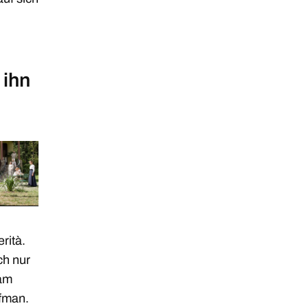
 ihn
rità.
ch nur
kam
fman.