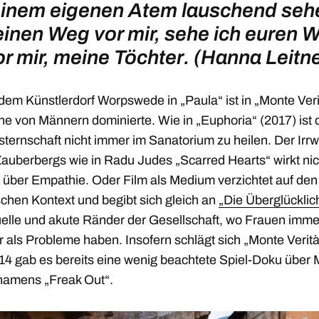
inem eigenen Atem lauschend sehe
inen Weg vor mir, sehe ich euren 
or mir, meine Töchter. (Hanna Leitne
dem Künstlerdorf Worpswede in „Paula“ ist in „Monte Veri
ne von Männern dominierte. Wie in „Euphoria“ (2017) ist 
ternschaft nicht immer im Sanatorium zu heilen. Der Irrw
Zauberbergs wie in Radu Judes „Scarred Hearts“ wirkt nic
 über Empathie. Oder Film als Medium verzichtet auf den
schen Kontext und begibt sich gleich an
„Die Üb
e
rglückli
uelle und akute Ränder der Gesellschaft, wo Frauen imm
 als Probleme haben. Insofern schlägt sich „Monte Verit
014 gab es bereits eine wenig beachtete Spiel-Doku über
 namens „Freak Out“.