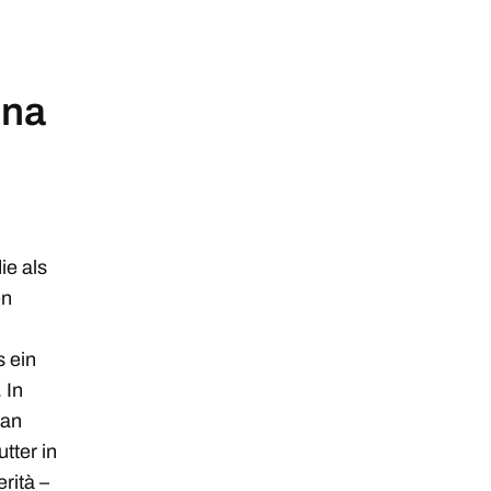
nna
ie als
en
s ein
 In
fan
tter in
rità –