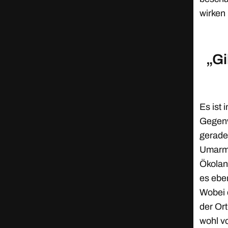
wirken 
„Gi
Es ist
Gegenwa
gerade
Umarm
Ökolan
es ebe
Wobei d
der Or
wohl v