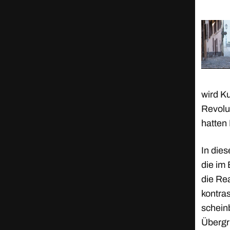
wird K
Revolu
hatten
In dies
die im 
die Re
kontra
scheinb
Übergri