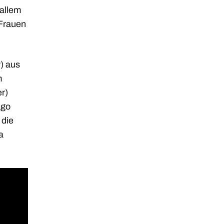
 allem
 Frauen
) aus
m
r)
ago
 die
a