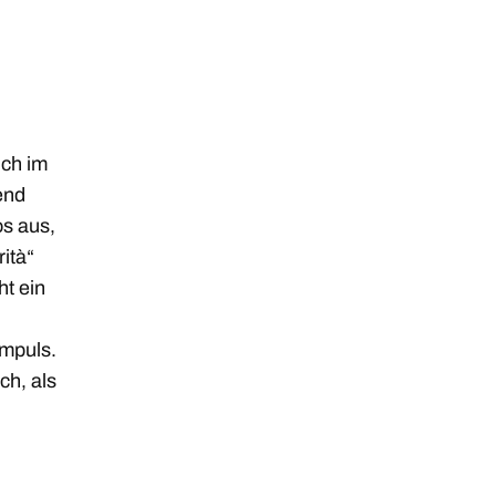
ich im
end
os aus,
rità“
ht ein
Impuls.
ch, als