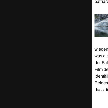
patriar
wieder
was die
der Fal
Film d
Identif
Beides 
dass di