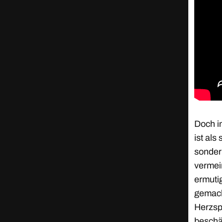
Doch i
ist als
sonder
vermei
ermuti
gemach
Herzspr
beschä