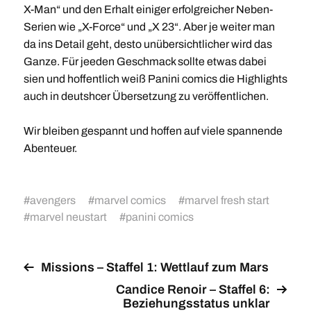
X-Man“ und den Erhalt einiger erfolgreicher Neben-
Serien wie „X-Force“ und „X 23“. Aber je weiter man
da ins Detail geht, desto unübersichtlicher wird das
Ganze. Für jeeden Geschmack sollte etwas dabei
sien und hoffentlich weiß Panini comics die Highlights
auch in deutshcer Übersetzung zu veröffentlichen.
Wir bleiben gespannt und hoffen auf viele spannende
Abenteuer.
#
avengers
#
marvel comics
#
marvel fresh start
#
marvel neustart
#
panini comics
Missions – Staffel 1: Wettlauf zum Mars
Candice Renoir – Staffel 6:
Beziehungsstatus unklar