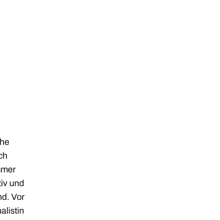
 he
ch
mmer
tiv und
d. Vor
alistin