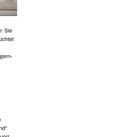
. Sie
üchtet
gern-
e
nd“
tung