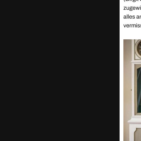
zugewie
alles a
vermiss