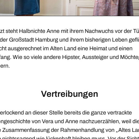
zt steht Halbnichte Anne mit ihrem Nachwuchs vor der Tür
s der Großstadt Hamburg und ihrem bisherigen Leben gefl
cht ausgerechnet im Alten Land eine Heimat und einen
ang. Wie so viele andere Hipster, Aussteiger und Möchte
ern.
Vertreibungen
verlockend an dieser Stelle bereits die ganze vertrackte
engeschichte von Vera und Anne nachzuerzählen, weil di
 Zusammenfassung der Rahmenhandlung von „Altes La
 nichtssagend wie lückenhaft bleiben muss. Vor der Sich