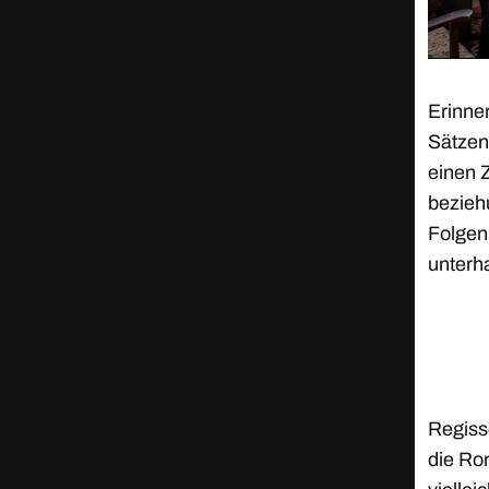
Erinne
Sätzen
einen Z
bezieh
Folgen 
unterha
Regiss
die Ro