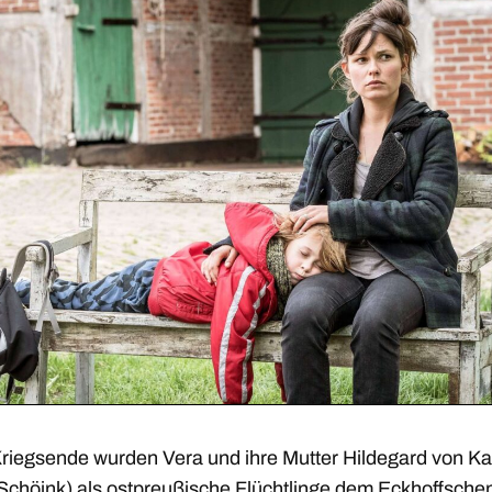
riegsende wurden Vera und ihre Mutter Hildegard von 
t Schöink) als ostpreußische Flüchtlinge dem Eckhoffsche