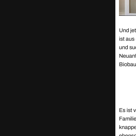
Und jet
ist au
und su
Neuanf
Biobau
Es ist 
Famili
knappe
ebenso