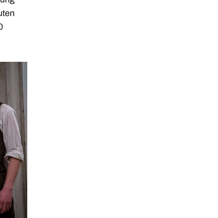
uten
0