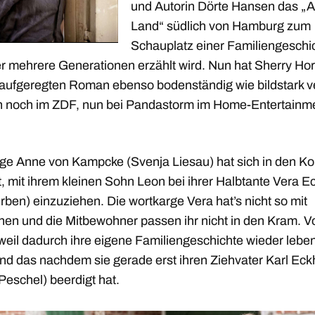
und Autorin Dörte Hansen das „A
Land“ südlich von Hamburg zum
Schauplatz einer Familiengeschi
er mehrere Generationen erzählt wird. Nun hat Sherry H
aufgeregten Roman ebenso bodenständig wie bildstark ve
h noch im ZDF, nun bei Pandastorm im Home-Entertainme
nge Anne von Kampcke (Svenja Liesau) hat sich in den Ko
, mit ihrem kleinen Sohn Leon bei ihrer Halbtante Vera E
erben) einzuziehen. Die wortkarge Vera hat’s nicht so mit
en und die Mitbewohner passen ihr nicht in den Kram. V
 weil dadurch ihre eigene Familiengeschichte wieder lebe
Und das nachdem sie gerade erst ihren Ziehvater Karl Eck
Peschel) beerdigt hat.