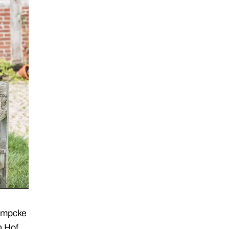
Kampcke
n Hof