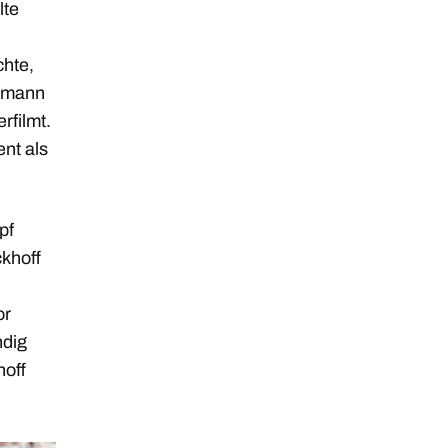
lte
chte,
ormann
rfilmt.
nt als
pf
ckhoff
or
ndig
hoff