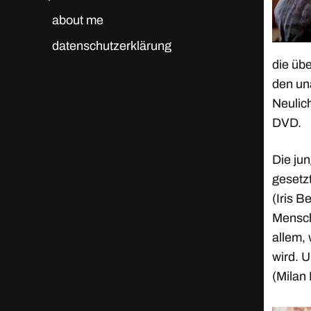
about me
datenschutzerklärung
die üb
den un
Neulic
DVD.
Die ju
gesetzt
(Iris B
Mensch
allem,
wird. 
(Milan 