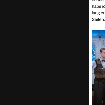
habe i
lang e
Seiten.