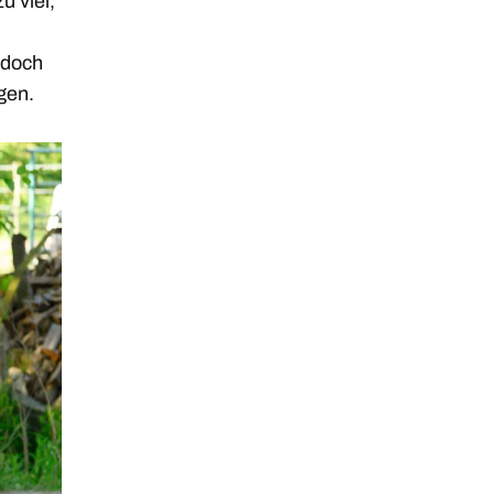
u viel,
 doch
gen.