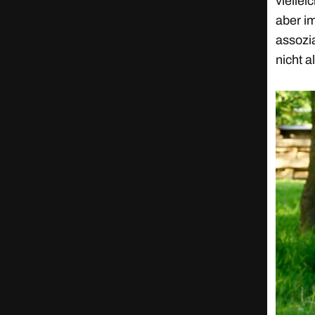
viellei
aber im
assozi
nicht 