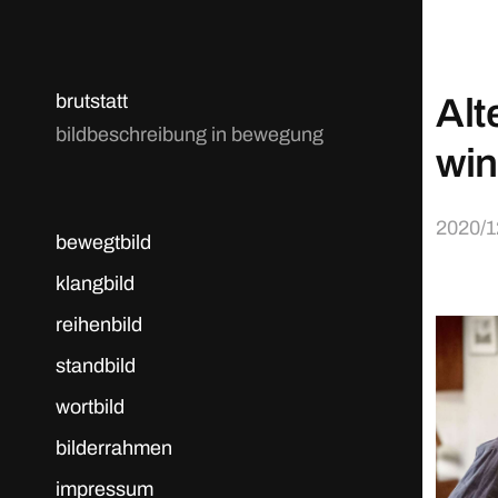
brutstatt
Alt
bildbeschreibung in bewegung
win
2020/1
bewegtbild
klangbild
reihenbild
standbild
wortbild
bilderrahmen
impressum