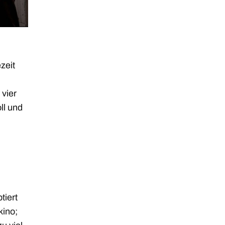
zeit
 vier
ll und
tiert
kino;