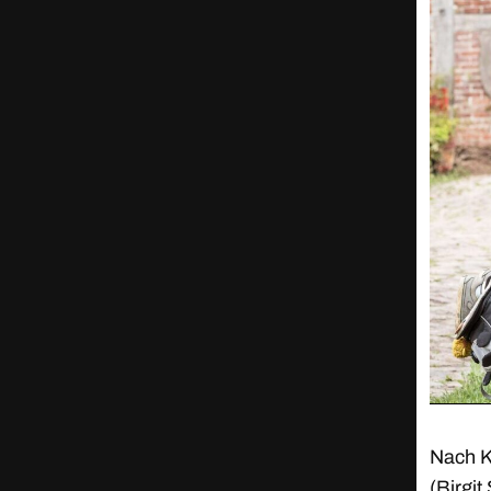
Nach K
(Birgi