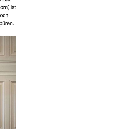
rn) ist
noch
spüren.