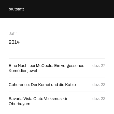
brutstatt
Jahr
2014
Eine Nacht bei McCools: Ein vergessenes
dez. 27
Komödienjuwel
Coherence: Der Komet und die Katze
dez. 23
Bavaria Vista Club: Volksmusik in
dez. 23
Oberbayern