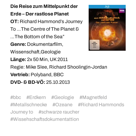
Die Reise zum Mittelpunkt der
Erde – Der rastlose Planet
OT:
Richard Hammond’s Journey
To …The Centre of The Planet &
…The Bottom of the Sea”
Genre:
Dokumentarfilm,
Wissenschaft,Geologie
Länge:
2x 50 Min, UK 2011
Regie: Mike Slee, Richard Shoolingin-Jordan
Vertrieb:
Polyband, BBC
DVD- & BD-VÖ:
25.10.2013
#
bbc
#
Erdkern
#
Geologie
#
Magnetfeld
#
Metallschnecke
#
Ozeane
#
Richard Hammonds
Journey to
#
schwarze raucher
#
Wissehschaftsdokumentattion