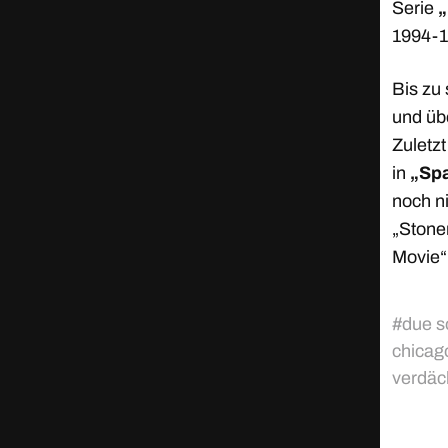
Serie
„
1994-1
Bis zu
und üb
Zuletzt
in
„Sp
noch ni
„Stone
Movie“ 
#
due s
chicag
verdäc