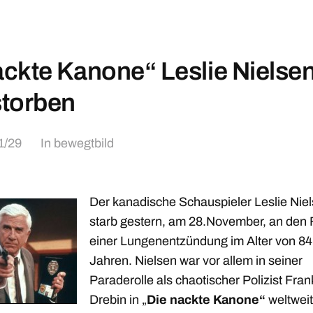
ckte Kanone“ Leslie Nielse
torben
1/29
In
bewegtbild
Der kanadische Schauspieler Leslie Nie
starb gestern, am 28.November, an den 
einer Lungenentzündung im Alter von 84
Jahren. Nielsen war vor allem in seiner
Paraderolle als chaotischer Polizist Fran
Drebin in „
Die nackte Kanone“
weltweit