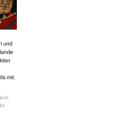
in und
ulande
ekten
ls mit.
e in
hr