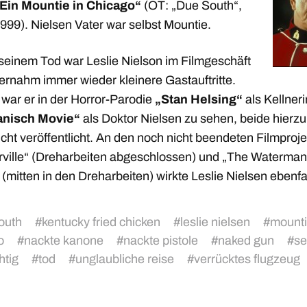
Ein Mountie in Chicago“
(OT: „Due South“,
999). Nielsen Vater war selbst Mountie.
 seinem Tod war Leslie Nielson im Filmgeschäft
ernahm immer wieder kleinere Gastauftritte.
 war er in der Horror-Parodie
„Stan Helsing“
als Kellner
anisch Movie“
als Doktor Nielsen zu sehen, beide hierz
cht veröffentlicht. An den noch nicht beendeten Filmproj
rville“ (Dreharbeiten abgeschlossen) und „The Waterman
(mitten in den Dreharbeiten) wirkte Leslie Nielsen ebenfal
outh
#
kentucky fried chicken
#
leslie nielsen
#
mounti
o
#
nackte kanone
#
nackte pistole
#
naked gun
#
se
htig
#
tod
#
unglaubliche reise
#
verrücktes flugzeug