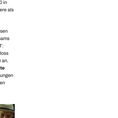
0 in
ere als
lsen
ahams
T:
loss
) an,
te
zungen
den