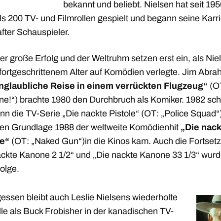
bekannt und beliebt. Nielsen hat seit 195
s 200 TV- und Filmrollen gespielt und begann seine Karri
fter Schauspieler.
r große Erfolg und der Weltruhm setzen erst ein, als Nie
n fortgeschrittenem Alter auf Komödien verlegte. Jim Abr
nglaubliche Reise in einem verrückten Flugzeug“
(O
ane!“) brachte 1980 den Durchbruch als Komiker. 1982 sch
nn die TV-Serie „Die nackte Pistole“ (OT: „Police Squad“
ren Grundlage 1988 der weltweite Komödienhit
„Die nack
e“
(OT: „Naked Gun“)in die Kinos kam. Auch die Fortset
ackte Kanone 2 1/2“ und „Die nackte Kanone 33 1/3“ wur
olge.
essen bleibt auch Leslie Nielsens wiederholte
le als Buck Frobisher in der kanadischen TV-