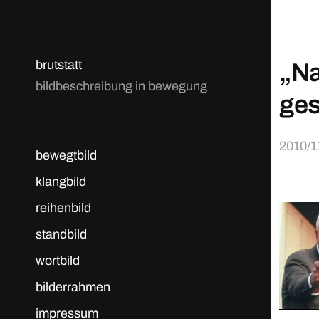
brutstatt
„Na
bildbeschreibung in bewegung
ges
2010/1
bewegtbild
klangbild
reihenbild
standbild
wortbild
bilderrahmen
impressum