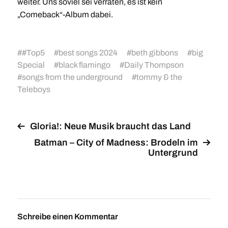
weiter. Uns soviel sei verraten, es ist kein
„Comeback“-Album dabei.
#
#Top5
#
best songs 2024
#
beth gibbons
#
big
Special
#
black flamingo
#
Daily Thompson
#
songs from the underground
#
tommy & the
Teleboys
Gloria!: Neue Musik braucht das Land
Batman – City of Madness: Brodeln im
Untergrund
Schreibe einen Kommentar