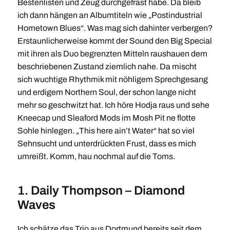
Bestenlisten und Zeug durchgefräst habe. Da bleib
ich dann hängen an Albumtiteln wie „Postindustrial
Hometown Blues“. Was mag sich dahinter verbergen?
Erstaunlicherweise kommt der Sound den Big Special
mit ihren als Duo begrenzten Mitteln raushauen dem
beschriebenen Zustand ziemlich nahe. Da mischt
sich wuchtige Rhythmik mit nöhligem Sprechgesang
und erdigem Northern Soul, der schon lange nicht
mehr so geschwitzt hat. Ich höre Hodja raus und sehe
Kneecap und Sleaford Mods im Mosh Pit ne flotte
Sohle hinlegen. „This here ain’t Water“ hat so viel
Sehnsucht und unterdrückten Frust, dass es mich
umreißt. Komm, hau nochmal auf die Toms.
1. Daily Thompson – Diamond
Waves
Ich schätze das Trio aus Dortmund bereits seit dem