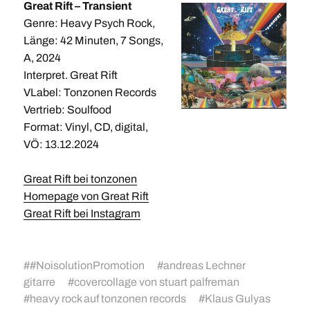
Great Rift – Transient
Genre: Heavy Psych Rock,
Länge: 42 Minuten, 7 Songs,
A, 2024
Interpret. Great Rift
VLabel: Tonzonen Records
Vertrieb: Soulfood
Format: Vinyl, CD, digital,
VÖ: 13.12.2024
Great Rift bei tonzonen
Homepage von Great Rift
Great Rift bei Instagram
#
#NoisolutionPromotion
#
andreas Lechner
gitarre
#
covercollage von stuart palfreman
#
heavy rock auf tonzonen records
#
Klaus Gulyas