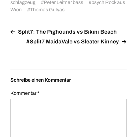
schlagzeug
#
Peter Leitner bass
#
psych Rock aus
Wien
#
Thomas Gulyas
Split7: The Pighounds vs Bikini Beach
#Split7 MaidaVale vs Sleater Kinney
Schreibe einen Kommentar
Kommentar
*