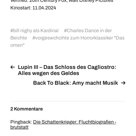
Vertrieb: 20th Century Fox, Walt Disney Pictures
Kinostart: 11.04.2024
#
bill nighy als Kardinal
#
Charles Dance in der
Beichte
#
vorgeswchcihte zum Horrorklassiker "Das
omen"
Lupin III – Das Schloss des Cagliostro:
Alles wegen des Geldes
Back To Black: Amy macht Musik
2 Kommentare
Pingback:
Die Schattenkrieger: Fluchtbiografien -
brutstatt