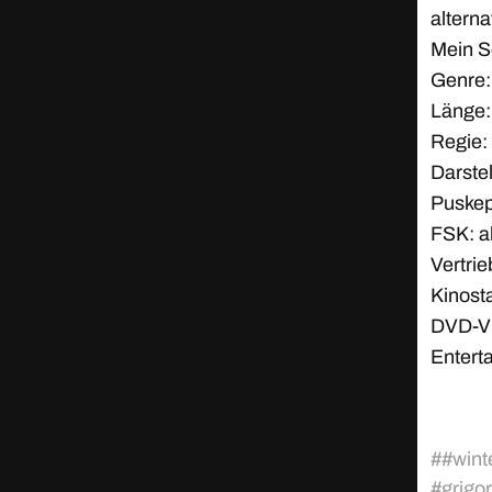
alterna
Mein S
Genre
Länge:
Regie:
Darstel
Puskep
FSK: a
Vertrie
Kinosta
DVD-VÖ
Enterta
#
#wint
#
grigo