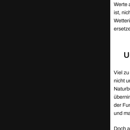
Werte a
ist, ni
Wetter
ersetze
U
Viel z
nicht 
Naturbu
überni
der Fu
und ma
Doch a