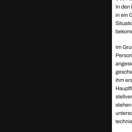
In den
in ein
Situati
bekommt
Im Gru
Person
angesie
geschic
ihm ers
Hauptfi
stellve
stehen
unters
technis