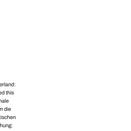
erland:
d this
nale
m die
tischen
chung: