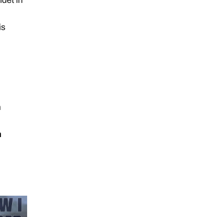
det in
is
e
n
m