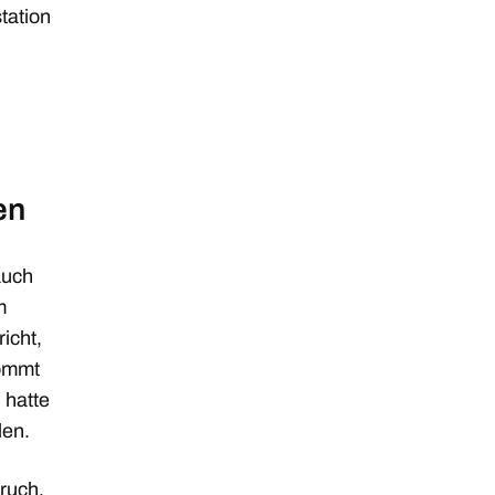
station
en
auch
m
icht,
kommt
 hatte
len.
ruch.