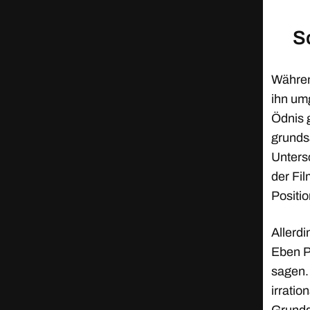
S
Währen
ihn umg
Ödnis 
grunds
Unters
der Fi
Positio
Allerd
Eben P
sagen.
irratio