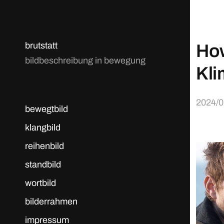
brutstatt
How
bildbeschreibung in bewegung
Kl
2024/0
bewegtbild
klangbild
reihenbild
standbild
wortbild
bilderrahmen
impressum