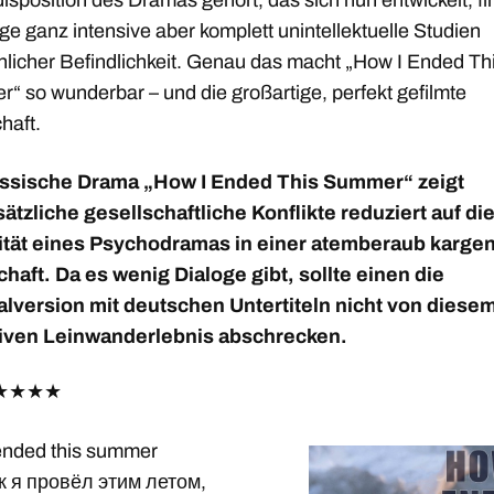
sposition des Dramas gehört, das sich nun entwickelt, fin
ge ganz intensive aber komplett unintellektuelle Studien
licher Befindlichkeit. Genau das macht „How I Ended Th
“ so wunderbar – und die großartige, perfekt gefilmte
haft.
ussische Drama „How I Ended This Summer“ zeigt
ätzliche gesellschaftliche Konflikte reduziert auf di
ität eines Psychodramas in einer atemberaub karge
haft. Da es wenig Dialoge gibt, sollte einen die
alversion mit deutschen Untertiteln nicht von diese
iven Leinwanderlebnis abschrecken.
★
★
★
★
ended this summer
к я провёл этим летом,