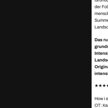
Grunddi
der Fol
mensch
Summer
Landsc
Das r
grunds
Intens
Landsc
Origin
intens
★
★
★
How i 
OT: Ка