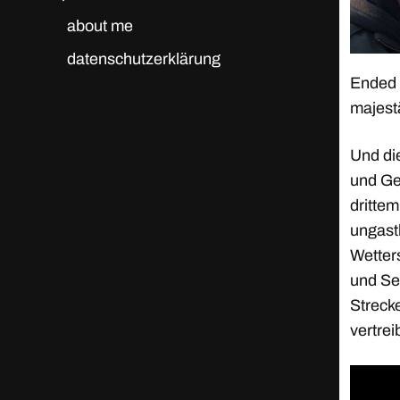
about me
datenschutzerklärung
Ended 
majest
Und di
und Ger
drittem
ungast
Wetters
und Ser
Streck
vertrei