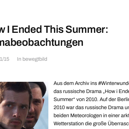
 I Ended This Summer:
imabeobachtungen
1/15
In
bewegtbild
Aus dem Archiv ins #Winterwund
das russische Drama „How i Ende
Summer“ von 2010. Auf der Berli
2010 war das russische Drama u
beiden Meteorologen in einer ark
Wetterstation die große Überras