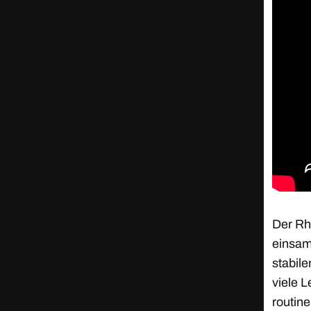
Der Rh
einsam
stabile
viele L
routin