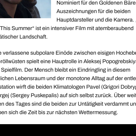
Nominiert für den Goldenen Bär
Auszeichnungen für die beiden
Hauptdarsteller und die Kamera.
This Summer“ ist ein intensiver Film mit atemberaubend
ätischer Landschaft.
e verlassene subpolare Einöde zwischen eisigen Hoche
öllwüsten spielt eine Hauptrolle in Aleksej Popogrebskiy
 Spielfilm. Der Mensch bleibt ein Eindringling in diesem
lichen Lebensraum und der monotone Alltag auf der entl
tation wirft die beiden Klimatologen Pavel (Grigori Dobry
gej (Sergey Puskepalis) auf sich selbst zurück. Über wei
en des Tages sind die beiden zur Untätigkeit verdammt u
ben sich die Zeit bis zur nächsten Wettermessung.