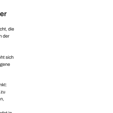
er
ht, die
n der
ht sich
igene
nkt:
 zu
n,