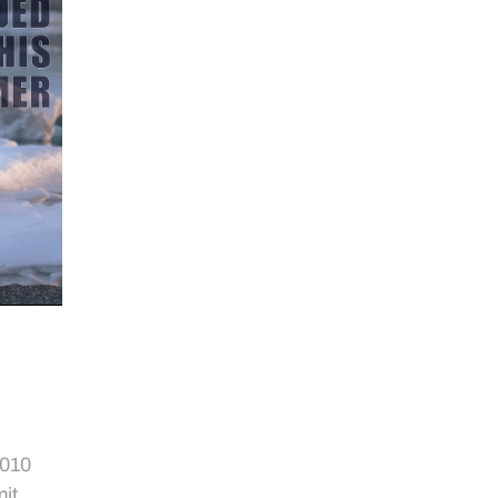
2010
it