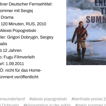
tiver Deutscher Fernsehtitel:
ommer mit Sergej
: Drama
 120 Minuten, RUS, 2010
 Alexei Popogrebski
ler: Grigori Dobrygin, Sergey
alis
b 12 Jahren
b: Fugu Filmverleih
rt: 1.09.2011
: nicht für das Home-
inment veröffentlicht
erwunderland
#
alexei popogrebski
#
berlinale preise 
ri Dobrygin
#
klimastation in der arktis
#
mein sommer m