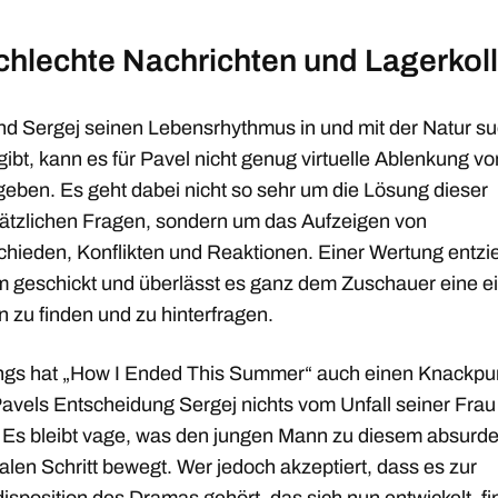
chlechte Nachrichten und Lagerkoll
d Sergej seinen Lebensrhythmus in und mit der Natur suc
ibt, kann es für Pavel nicht genug virtuelle Ablenkung vo
geben. Es geht dabei nicht so sehr um die Lösung dieser
ätzlichen Fragen, sondern um das Aufzeigen von
chieden, Konflikten und Reaktionen. Einer Wertung entzie
lm geschickt und überlässt es ganz dem Zuschauer eine e
n zu finden und zu hinterfragen.
ings hat „How I Ended This Summer“ auch einen Knackpu
avels Entscheidung Sergej nichts vom Unfall seiner Frau
 Es bleibt vage, was den jungen Mann zu diesem absurde
nalen Schritt bewegt. Wer jedoch akzeptiert, dass es zur