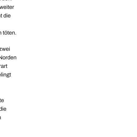
weiter
t die
 töten.
zwei
 Norden
art
lingt
te
die
m