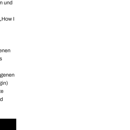
en und
 „How I
benen
s
egenen
gin)
te
nd