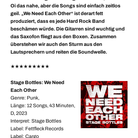
Oi das nahe, aber die Songs sind einfach zeitlos
geil. „We Need Each Other“ ist derart fett
produziert, dass es jede Hard Rock Band
beschämen würde. Die Gitarren sind wuchtig und
das Saxofon fliegt aus den Boxen. Zusammen
überstehen wir auch den Sturm aus den
Lautsprechern und reiten die Soundwelle.
★
★
★
★
★
★
★
★
★
Stage Bottles: We Need
Each Other
Genre: Punk,
Länge: 12 Songs, 43 Minuten,
D, 2023
Interpret: Stage Bottles
Label: Fettfleck Records
Label: Cargo