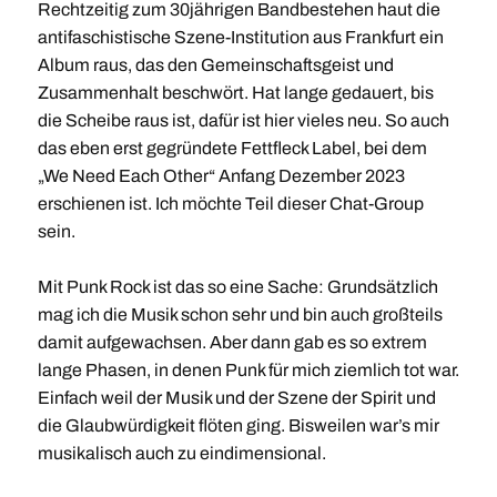
Rechtzeitig zum 30jährigen Bandbestehen haut die
antifaschistische Szene-Institution aus Frankfurt ein
Album raus, das den Gemeinschaftsgeist und
Zusammenhalt beschwört. Hat lange gedauert, bis
die Scheibe raus ist, dafür ist hier vieles neu. So auch
das eben erst gegründete Fettfleck Label, bei dem
„We Need Each Other“ Anfang Dezember 2023
erschienen ist. Ich möchte Teil dieser Chat-Group
sein.
Mit Punk Rock ist das so eine Sache: Grundsätzlich
mag ich die Musik schon sehr und bin auch großteils
damit aufgewachsen. Aber dann gab es so extrem
lange Phasen, in denen Punk für mich ziemlich tot war.
Einfach weil der Musik und der Szene der Spirit und
die Glaubwürdigkeit flöten ging. Bisweilen war’s mir
musikalisch auch zu eindimensional.