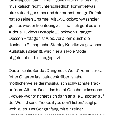
musikalisch recht unterschiedlich, kommt etwas
stakkatoartiger rüber und der mehrstimmige Refrain
hat so seinen Charme. Mit „A Clockwork-Asshole“
geht es wieder hochtourig zu. Inhaltlich geht es um
Aldous Huxleys Dystopie „Clockwork Orange“.
Dessen Protagonist Alex, vor allem durch die
ikonische Filmsprache Stanley Kubriks zu gewissem
Kultstatus gelangt, wird hier als Role Model
abgelehnt und runtergeputzt.
Das anschließende „Dangerous World“ kommt trotz
fetter Gitarren fast baladesk rüber, ist aber
möglicherweise der musikalisch schwächste Track
auf dem Album. Doch das bleibt Geschmackssache.
„Power-Pycho“ richtet sich dann an alle Dispoten auf
der Welt. „I send Troops if you don‘t listen.“ sagt ja
wohl alles. Der Songanfang mit einzelner