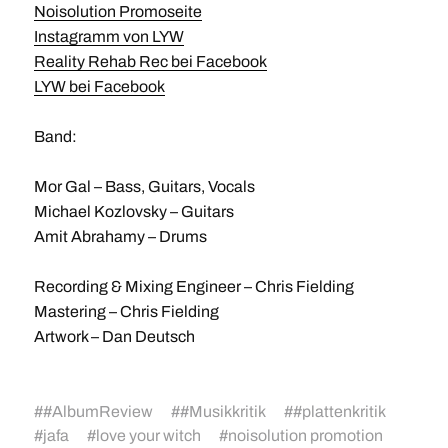
Noisolution Promoseite
Instagramm von LYW
Reality Rehab Rec bei Facebook
LYW bei Facebook
Band:
Mor Gal – Bass, Guitars, Vocals
Michael Kozlovsky – Guitars
Amit Abrahamy – Drums
Recording & Mixing Engineer – Chris Fielding
Mastering – Chris Fielding
Artwork – Dan Deutsch
#
#AlbumReview
#
#Musikkritik
#
#plattenkritik
#
jafa
#
love your witch
#
noisolution promotion