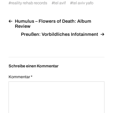
#
reality rehab records
#
tel avif
#
tel aviv yafo
Humulus – Flowers of Death: Album
Review
Preußen: Vorbildliches Infotainment
Schreibe einen Kommentar
Kommentar
*