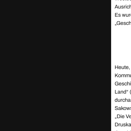
Ausric
Es wur
„Gesc
Heute,
Kommun
Geschi
Land“ (
durcha
Sakows
„Die V
Druskat