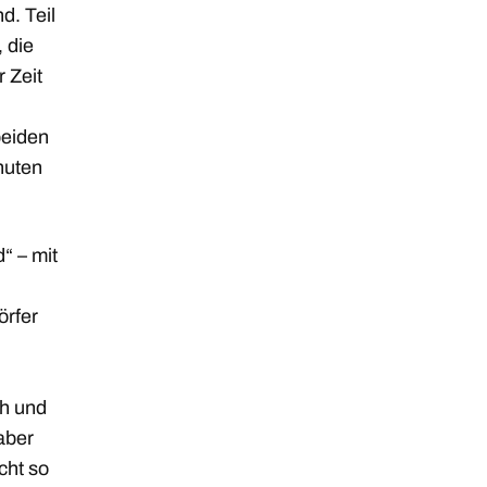
d. Teil
 die
 Zeit
beiden
nuten
“ – mit
örfer
ch und
aber
cht so