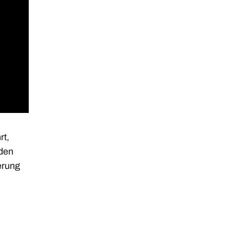
rt,
 den
erung