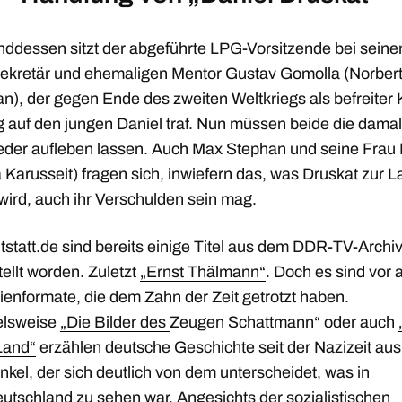
ddessen sitzt der abgeführte LPG-Vorsitzende bei sein
sekretär und ehemaligen Mentor Gustav Gomolla (Norber
an), der gegen Ende des zweiten Weltkriegs als befreiter 
g auf den jungen Daniel traf. Nun müssen beide die damal
ieder aufleben lassen. Auch Max Stephan und seine Frau 
 Karusseit) fragen sich, inwiefern das, was Druskat zur L
wird, auch ihr Verschulden sein mag.
tstatt.de sind bereits einige Titel aus dem DDR-TV-Archi
ellt worden. Zuletzt
„Ernst Thälmann“
. Doch es sind vor 
ienformate, die dem Zahn der Zeit getrotzt haben.
elsweise
„Die Bilder des
Zeugen Schattmann“ oder auch
Land“
erzählen deutsche Geschichte seit der Nazizeit au
nkel, der sich deutlich von dem unterscheidet, was in
utschland zu sehen war. Angesichts der sozialistischen