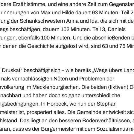
ndere Erzählstimme, und eine andere Zeit zum Gegenstan
Erinnerungen von Max und Hilde dauert 93 Minuten. Teil 2,
rung der Schankschwestern Anna und Ida, die sich mit der
egs beschäftigen, dauern 102 Minuten. Teil 3, Daniels
rungen, ebenfalls 100 Minuten. Und die abschließenden 
in denen die Geschichte aufgelöst wird, sind 63 und 75 Mi
 Druskat“ beschäftigt sich – wie bereits „Wege übers Land
tmals vernachlässigten Nöten und Problemen der
völkerung im Mecklenburgischen. Die beiden (fiktiven) D
enachbart und haben doch so ganz unterschiedliche
gsbedingungen. In Horbeck, wo nun der Stephan
eister ist, prosperiert alles. Die Gemeinde entwickelt si
hlstand. Das liegt an den besseren Bodenverhältnissen, 
aran, dass es der Bürgermeister mit dem Sozuialismus ni