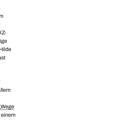
em
t
KZ-
ige
Hilde
ast
v
allem
„Wege
s einem