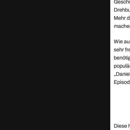
Geschi
Drehbuc
Mehr d
machen
Wie au
sehr fr
benötig
populä
„Daniel
Episod
Diese 