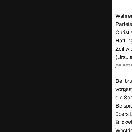
Währen
Partei
Christi
Häftlin
Zeit w
(Ursula
gelegt 
Bei bru
vorgest
die Ser
Beispi
übers 
Blickwi
Westde