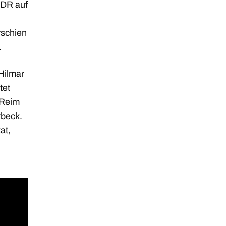
DDR auf
rschien
.
Hilmar
tet
 Reim
rbeck.
at,