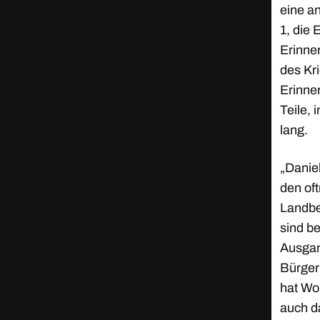
eine a
1, die 
Erinne
des Kri
Erinne
Teile, 
lang.
„Daniel
den of
Landbe
sind b
Ausgan
Bürgerm
hat Wo
auch d