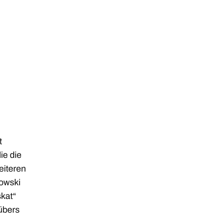
t
ie die
eiteren
owski
skat“
übers