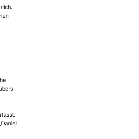
lich.
chen
che
übers
fasst.
„Daniel