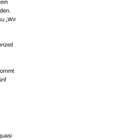
 ein
rden.
ku „Wir
enzeit
 kommt
ünf
quasi