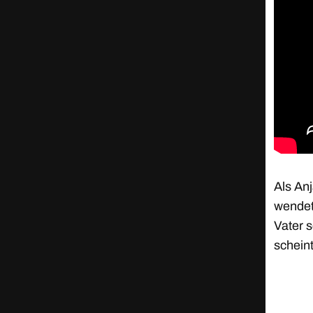
Als Anj
wendet
Vater 
schein