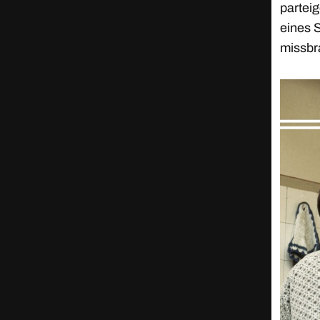
partei
eines 
missbr