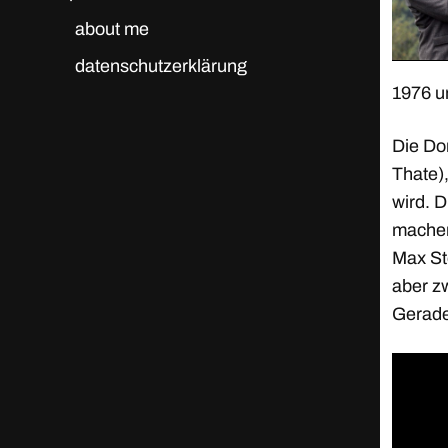
about me
datenschutzerklärung
1976 un
Die Do
Thate),
wird. 
machen
Max St
aber z
Gerade 