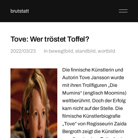
brutstatt
Tove: Wer tröstet Toffel?
2022/03/23
In
bewegtbild
,
standbild
,
wortbild
Die finnische Künstlerin und
Autorin Tove Jansson wurde
mit ihren Trollfiguren „Die
Mumins“ (englisch Moomins)
weltberühmt. Doch der Erfolg
kam nicht auf der Stelle. Die
filmische Künstlerbiografie
„Tove“ von Regisseurin Zaida
Bergroth zeigt die Künstlerin