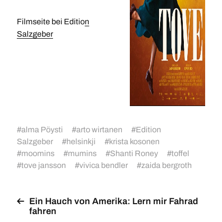
Filmseite bei Editio
n
Salzgeber
#
alma Pöysti
#
arto wirtanen
#
Edition
Salzgeber
#
helsinkji
#
krista kosonen
#
moomins
#
mumins
#
Shanti Roney
#
toffel
#
tove jansson
#
vivica bendler
#
zaida bergroth
Ein Hauch von Amerika: Lern mir Fahrad
fahren