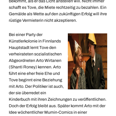
bekommt, als er das Licht anstellen will. Nicht immer
schafft es Tove, die Miete rechtzeitig zu bezahlen. Ein
Gemälde als Wette auf den zukünftigen Erfolg will ihre
rüstige Vermieterin nicht akzeptieren.
Bei einer Party der
Künstlerkolonie in Finnlands
Hauptstadt lernt Tove den
verheirateten sozialistischen
Abgeordneten Arto Wirtanen
(Shanti Roney) kennen. Arto
führt eine eher freie Ehe und
Tove beginnt eine Beziehung
mit Arto. Der Politiker ist auch,
der sie überredet ein
Kinderbuch mit ihren Zeichnungen zu veröffentlichen.
Doch der Erfolg bleibt aus. Später kommt Arto mit der
Idee wöchentlicher Mumin-Comics in einer