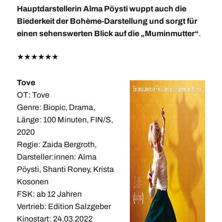
Hauptdarstellerin Alma Pöysti wuppt auch die
Biederkeit der Bohème-Darstellung und sorgt für
einen sehenswerten Blick auf die „Muminmutter“
.
★
★
★
★
★
★
Tove
OT: Tove
Genre: Biopic, Drama,
Länge: 100 Minuten, FIN/S,
2020
Regie: Zaida Bergroth,
Darsteller:innen: Alma
Pöysti, Shanti Roney, Krista
Kosonen
FSK: ab 12 Jahren
Vertrieb: Edition Salzgeber
Kinostart: 24.03.2022