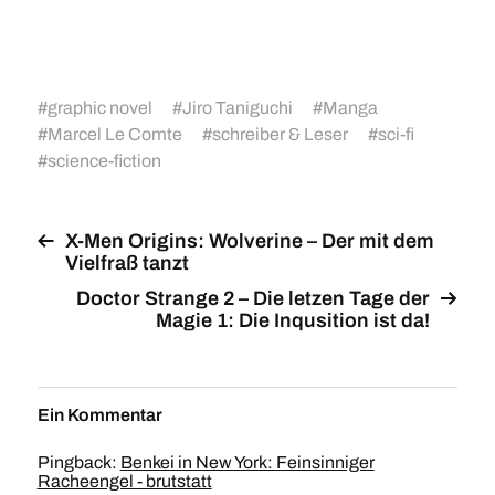
#
graphic novel
#
Jiro Taniguchi
#
Manga
#
Marcel Le Comte
#
schreiber & Leser
#
sci-fi
#
science-fiction
X-Men Origins: Wolverine – Der mit dem
Vielfraß tanzt
Doctor Strange 2 – Die letzen Tage der
Magie 1: Die Inqusition ist da!
Ein Kommentar
Pingback:
Benkei in New York: Feinsinniger
Racheengel - brutstatt