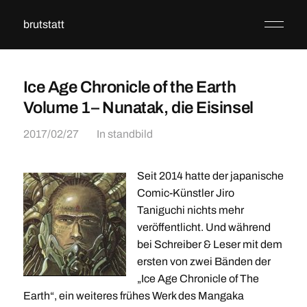
brutstatt
Ice Age Chronicle of the Earth
Volume 1– Nunatak, die Eisinsel
2017/02/27
In
standbild
Seit 2014 hatte der japanische
Comic-Künstler Jiro
Taniguchi nichts mehr
veröffentlicht. Und während
bei Schreiber & Leser mit dem
ersten von zwei Bänden der
„Ice Age Chronicle of The
Earth“, ein weiteres frühes Werk des Mangaka