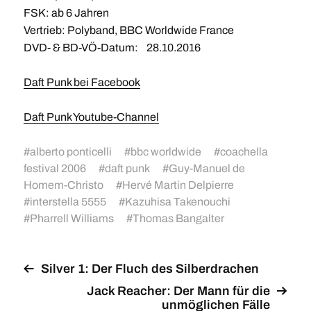
FSK: ab 6 Jahren
Vertrieb: Polyband, BBC Worldwide France
DVD- & BD-VÖ-Datum: 28.10.2016
Daft Punk bei Facebook
Daft Punk Youtube-Channel
#
alberto ponticelli
#
bbc worldwide
#
coachella
festival 2006
#
daft punk
#
Guy-Manuel de
Homem-Christo
#
Hervé Martin Delpierre
#
interstella 5555
#
Kazuhisa Takenouchi
#
Pharrell Williams
#
Thomas Bangalter
Silver 1: Der Fluch des Silberdrachen
Jack Reacher: Der Mann für die
unmöglichen Fälle