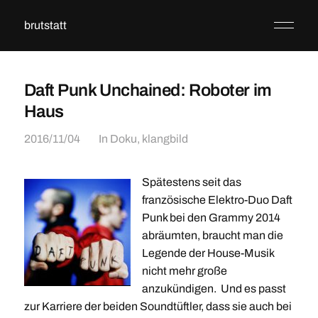
brutstatt
Daft Punk Unchained: Roboter im
Haus
2016/11/04
In
Doku
,
klangbild
Spätestens seit das
französische Elektro-Duo Daft
Punk bei den Grammy 2014
abräumten, braucht man die
Legende der House-Musik
nicht mehr große
anzukündigen. Und es passt
zur Karriere der beiden Soundtüftler, dass sie auch bei