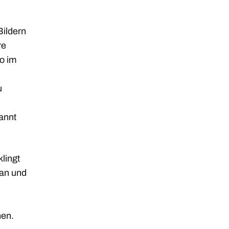
Bildern
re
o im
u
kannt
lingt
man und
nen.