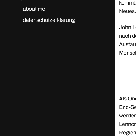
kommt. 
about me
Neues
datenschutzerklärung
John L
nach d
Austau
Mensch
Als On
End-Se
werden
Lennon
Regier