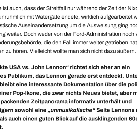
ist auch, dass der Streitfall nur während der Zeit der Nix
unrühmlich mit Watergate endete, wirklich aufgearbeitet w
ristische Auseinandersetzung um die Ausweisung ging no
ang weiter. Doch weder von der Ford-Administration noch 
derungsbehörde, die den Fall immer weiter getrieben hat
 zu hören. Vielleicht wollte man sich nicht dazu äußern.
kte USA vs. John Lennon“ richtet sich eher an ein
es Publikum, das Lennon gerade erst entdeckt. Unt
 bleibt eine interessante Dokumentation über die pol
einer Pop-Ikone, die zwar nichts Neues bietet, aber m
packenden Zeitpanorama informativ unterhält und
igern sowohl eine
„unmusikalische“
Seite Lennons 
 als auch einen guten Blick auf die ausklingenden 60
t.