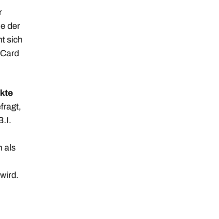
r
ie der
t sich
 Card
kte
fragt,
.I.
 als
wird.