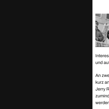
Interes
und au
An zwe
kurz a
Jerry R
zuminde
werden