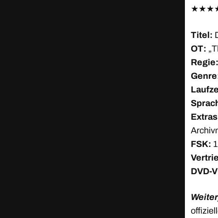
★
★
★
Titel:
OT:
„T
Regie
Genre
Laufze
Sprac
Extras
Archivm
FSK:
1
Vertri
DVD-V
Weiter
offizie