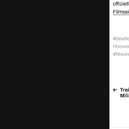
offizie
Filmse
#
beatl
Hoove
#
Nixon
Tre
Mil