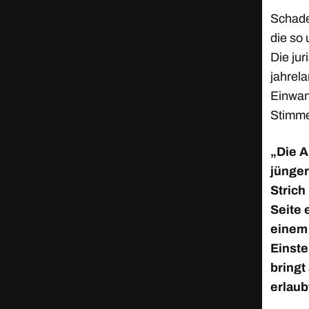
Schade 
die so 
Die ju
jahrel
Einwan
Stimmen
„Die A
jünger
Strich
Seite 
einem 
Einste
bringt
erlaub