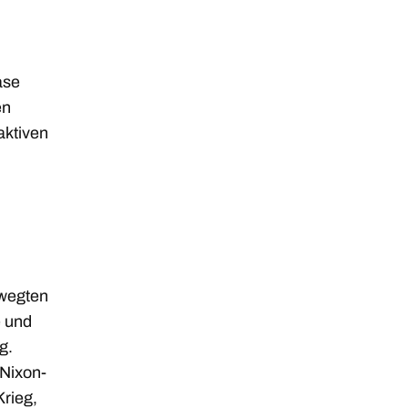
ase
en
aktiven
ewegten
e und
g.
 Nixon-
rieg,