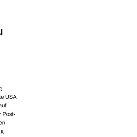
u
g
kte USA
auf
r Post-
den
ng