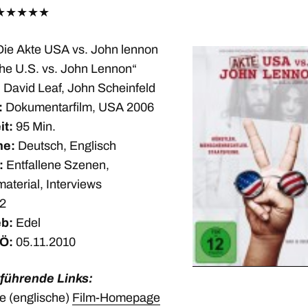
★
★
★
★
★
Die Akte USA vs. John lennon
he U.S. vs. John Lennon“
:
David Leaf, John Scheinfeld
:
Dokumentarfilm, USA 2006
it:
95 Min.
he:
Deutsch, Englisch
:
Entfallene Szenen,
aterial, Interviews
2
eb:
Edel
Ö:
05.11.2010
führende Links:
lle (englische)
Film-Homepage