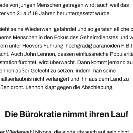
rade von jungen Menschen getragen wird; auch weil das
ter von 21 auf 18 Jahren heruntergesetzt wurde.
ieht seine Wiederwahl gefährdet und so geraten etliche p
eme Menschen in den Fokus des Geheimdienstes und 
nem unter Hoovers Führung hochgradig paranoiden F.B.I
cht. Auch John Lennon, dessen einflussreiche Popularitä
stration fürchtet, wird überwacht. Dann kommt jemand auf
Lennon außer Gefecht zu setzen, indem man seine
haltserlaubnis nicht verlängert und ihn aus dem Land zu
ßen droht. Lennon klagt gegen die Abschiebung.
Die Bürokratie nimmt ihren Lauf
er Wiederwahl Nixons, die eindeutig auch auf sein nicht