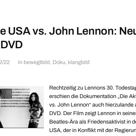
e USA vs. John Lennon: Ne
f DVD
2/22
In
bewegtbild
,
Doku
,
klangbild
Rechtzeitig zu Lennons 30. Todesta
erschien die Dokumentation „Die A
vs. John Lennon“ auch hierzulande 
DVD. Der Film zeigt Lennon in seine
Beatles-Ära als Friedensaktivist in 
USA, der in Konflikt mit der Regieru