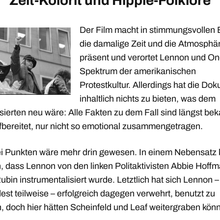
Zeit-Kolorit und Hippie-Folklore
Der Film macht in stimmungsvollen 
die damalige Zeit und die Atmosphä
präsent und verortet Lennon und On
Spektrum der amerikanischen
Protestkultur. Allerdings hat die Dok
inhaltlich nichts zu bieten, was dem
sierten neu wäre: Alle Fakten zu dem Fall sind längst be
fbereitet, nur nicht so emotional zusammengetragen.
i Punkten wäre mehr drin gewesen. In einem Nebensatz k
n, dass Lennon von den linken Politaktivisten Abbie Hoff
ubin instrumentalisiert wurde. Letztlich hat sich Lennon –
st teilweise – erfolgreich dagegen verwehrt, benutzt zu
, doch hier hätten Scheinfeld und Leaf weitergraben kön