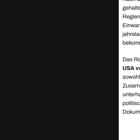
gehalt
Regier
Einwan
jahrela
bekomm
Das Re
USA v
sowohl
Zusamm
unterh
politi
Dokume