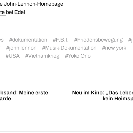
lle John-Lennon-
Homepage
ite
bei Edel
es
#
dokumentation
#
F.B.I.
#
Friedensbewegung
#
r
#
john lennon
#
Musik-Dokumentation
#
new york
#
USA
#
Vietnamkrieg
#
Yoko Ono
ibsand: Meine erste
Neu im Kino: „Das Leben
iarde
kein Heimsp