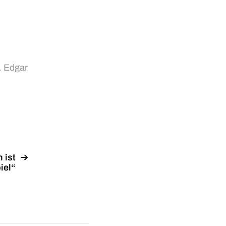
j. Edgar
 ist
iel“