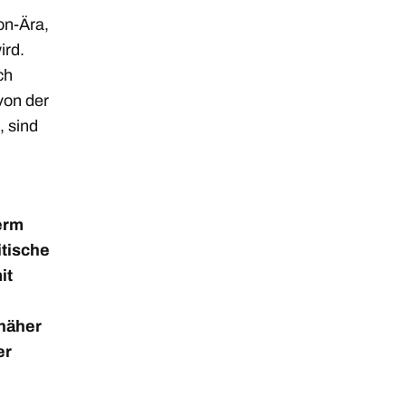
on-Ära,
ird.
ch
von der
, sind
erm
itische
it
näher
er