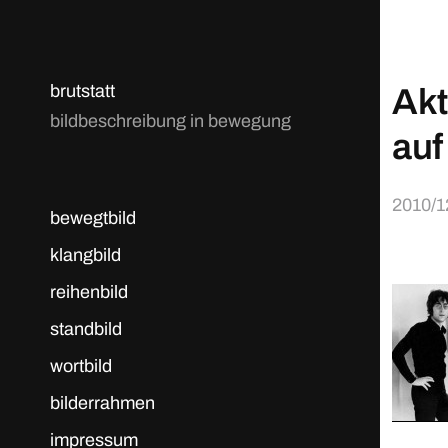
brutstatt
Akt
bildbeschreibung in bewegung
au
2010/1
bewegtbild
klangbild
reihenbild
standbild
wortbild
bilderrahmen
impressum