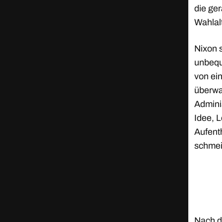
die ge
Wahlal
Nixon s
unbequ
von ei
überwa
Admini
Idee, 
Aufent
schmei
Nach d