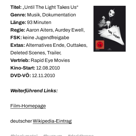
Titel:
„Until The Light Takes Us“
Genre:
Musik, Dokumentation
Länge:
93 Minuten
Regie:
Aaron Aiters, Aurdey Ewell,
FSK:
keine Jugendfreigabe
Extas:
Alternatives Ende, Outtakes,
Deleted Scenes, Trailer,
Vertrieb:
Rapid Eye Movies
Kino-Start:
12.08.2010
DVD-VÖ:
12.11.2010
Weiterführend Links:
Film-Homepage
deutscher
Wikipedia-Eintrag