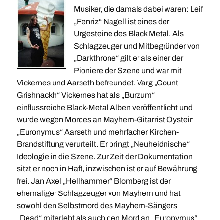
Musiker, die damals dabei waren: Leif
„Fenriz“ Nagell ist eines der
Urgesteine des Black Metal. Als
Schlagzeuger und Mitbegründer von
„Darkthrone“ gilt er als einer der
Pioniere der Szene und war mit
Vickernes und Aarseth befreundet. Varg „Count
Grishnackh“ Vickernes hat als „Burzum“
einflussreiche Black-Metal Alben veröffentlicht und
wurde wegen Mordes an Mayhem-Gitarrist Oystein
„Euronymus“ Aarseth und mehrfacher Kirchen-
Brandstiftung verurteilt. Er bringt „Neuheidnische“
Ideologie in die Szene. Zur Zeit der Dokumentation
sitzt er noch in Haft, inzwischen ist er auf Bewährung
frei. Jan Axel „Hellhammer“ Blomberg ist der
ehemaliger Schlagzeuger von Mayhem und hat
sowohl den Selbstmord des Mayhem-Sängers
„Dead“ miterlebt als auch den Mord an „Euronymus“.