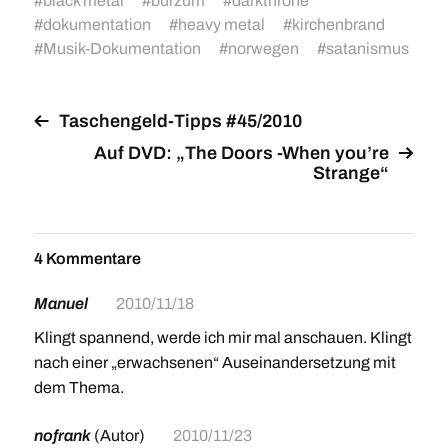
#
black metal
#
burzum
#
darkthrone
#
dokumentation
#
heavy metal
#
kirchenbrand
#
Musik-Dokumentation
#
norwegen
#
satanismus
Taschengeld-Tipps #45/2010
Auf DVD: „The Doors -When you’re
Strange“
4 Kommentare
Manuel
2010/11/18
Klingt spannend, werde ich mir mal anschauen. Klingt
nach einer „erwachsenen“ Auseinandersetzung mit
dem Thema.
nofrank
(Autor)
2010/11/23