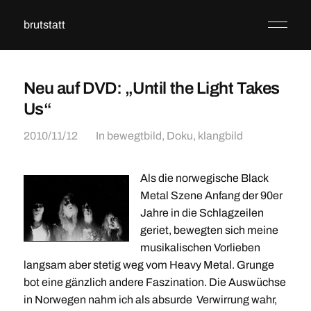
brutstatt
Neu auf DVD: „Until the Light Takes
Us“
2010/11/12
In
bewegtbild
,
Doku
,
klangbild
Als die norwegische Black
Metal Szene Anfang der 90er
Jahre in die Schlagzeilen
geriet, bewegten sich meine
musikalischen Vorlieben
langsam aber stetig weg vom Heavy Metal. Grunge
bot eine gänzlich andere Faszination. Die Auswüchse
in Norwegen nahm ich als absurde Verwirrung wahr,