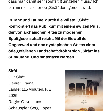
dass man damit sehr sorgfältig umgehen muss.“ Ich
bin mir nicht sicher, ob „Sirât“ dem gerecht wird.
In Tanz und Taumel durch die Wüste. „Sirât“
konfrontiert das Publikum mit einem ewigen Puls,
der von archaischen Riten zu moderner
Spaßgesellschaft reicht. Mit der Gewalt der
Gegenwart und den dystopischen Weiten einer
öde gefallenen Landschaft dröhnt sich „Sirât“ ins
Subkutane. Und hinterlässt Narben.
Sirât
OT: Sirât
Genre: Drama,
Länge: 115 Minuten, F/E,
2025
Regie: Oliver Laxe
Schauspiel: Sergi López,