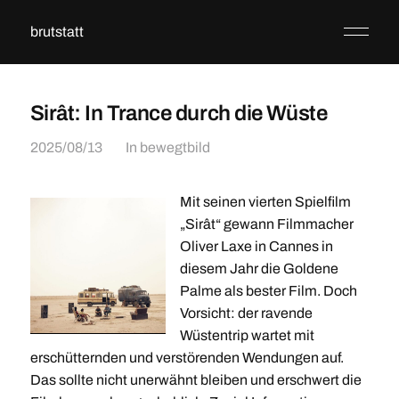
brutstatt
Sirât: In Trance durch die Wüste
2025/08/13
In
bewegtbild
Mit seinen vierten Spielfilm
„Sirât“ gewann Filmmacher
Oliver Laxe in Cannes in
diesem Jahr die Goldene
Palme als bester Film. Doch
Vorsicht: der ravende
Wüstentrip wartet mit
erschütternden und verstörenden Wendungen auf.
Das sollte nicht unerwähnt bleiben und erschwert die