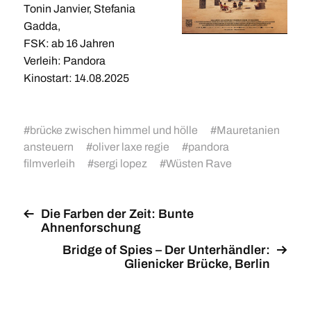
Tonin Janvier, Stefania
Gadda,
FSK: ab 16 Jahren
Verleih: Pandora
Kinostart: 14.08.2025
#
brücke zwischen himmel und hölle
#
Mauretanien
ansteuern
#
oliver laxe regie
#
pandora
filmverleih
#
sergi lopez
#
Wüsten Rave
Die Farben der Zeit: Bunte
Ahnenforschung
Bridge of Spies – Der Unterhändler:
Glienicker Brücke, Berlin