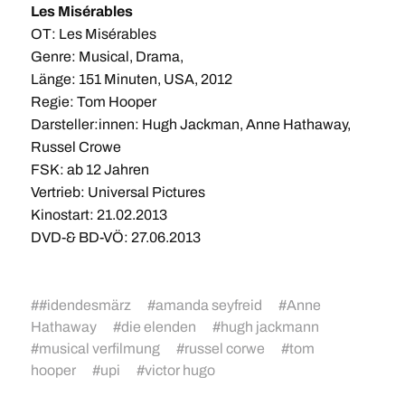
Les Misérables
OT: Les Misérables
Genre: Musical, Drama,
Länge: 151 Minuten, USA, 2012
Regie: Tom Hooper
Darsteller:innen: Hugh Jackman, Anne Hathaway,
Russel Crowe
FSK: ab 12 Jahren
Vertrieb: Universal Pictures
Kinostart: 21.02.2013
DVD-& BD-VÖ: 27.06.2013
#
#idendesmärz
#
amanda seyfreid
#
Anne
Hathaway
#
die elenden
#
hugh jackmann
#
musical verfilmung
#
russel corwe
#
tom
hooper
#
upi
#
victor hugo