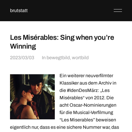
brutstatt
Les Misérables: Sing when you’re
Winning
2023/03/03
In
bewegtbild
,
wortbild
Ein weiterer neuverfilmter
Klassiker aus dem Archiv in
die #IdenDesMärz: „Les
Misérables“ von 2012. Die
acht Oscar-Nominierungen
für die Musical-Verfilmung
“Les Miserables” beweisen
eigentlich nur, dass es eine sichere Nummer war, das