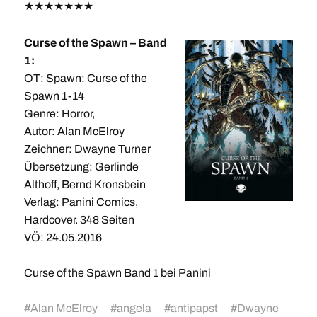
★
★
★
★
★
★
★
Curse of the Spawn – Band
1:
OT: Spawn: Curse of the
Spawn 1-14
Genre: Horror,
Autor: Alan McElroy
Zeichner: Dwayne Turner
Übersetzung: Gerlinde
Althoff, Bernd Kronsbein
Verlag: Panini Comics,
Hardcover. 348 Seiten
VÖ: 24.05.2016
Curse of the Spawn Band 1 bei Panini
#
Alan McElroy
#
angela
#
antipapst
#
Dwayne