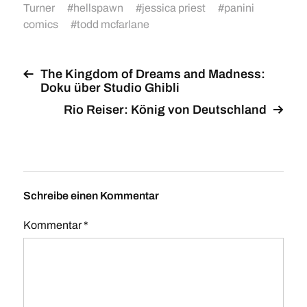
Turner
#
hellspawn
#
jessica priest
#
panini
comics
#
todd mcfarlane
The Kingdom of Dreams and Madness:
Doku über Studio Ghibli
Rio Reiser: König von Deutschland
Schreibe einen Kommentar
Kommentar
*