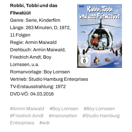
Robbi, Tobbi und das
Fliwatüüt
Genre: Serie, Kinderfilm
Länge: 263 Minuten, D, 1972,
11 Folgen
Regie: Armin Maiwald
Drehbuch: Armin Maiwald,
Friedrich Arndt, Boy
Lornssen, u.a.
Romanvorlage: Boy Lornsen
Vertrieb: Studio Hamburg Enterprises
TV-Erstausstrahlung: 1972
DVD-VÖ: 04.03.2016
#
Armin Maiwald
#
Boy Lornsen
#
Boy Lornssen
#
Friedrich Arndt
#
marionetten
#
Studio Hamburg
Enterprises
#
wdr