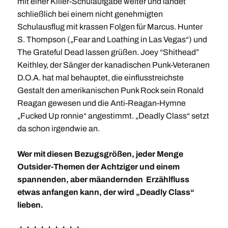
mit einer Killer-Schulaufgabe weiter und landet
schließlich bei einem nicht genehmigten
Schulausflug mit krassen Folgen für Marcus. Hunter
S. Thompson („Fear and Loathing in Las Vegas“) und
The Grateful Dead lassen grüßen. Joey “Shithead”
Keithley, der Sänger der kanadischen Punk-Veteranen
D.O.A. hat mal behauptet, die einflusstreichste
Gestalt den amerikanischen Punk Rock sein Ronald
Reagan gewesen und die Anti-Reagan-Hymne
„Fucked Up ronnie“ angestimmt. „Deadly Class“ setzt
da schon irgendwie an.
Wer mit diesen Bezugsgrößen, jeder Menge
Outsider-Themen der Achtziger und einem
spannenden, aber mäandernden Erzählfluss
etwas anfangen kann, der wird „Deadly Class“
lieben.