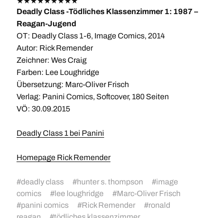
★
★
★
★
★
★
★
★
★
Deadly Class -Tödliches Klassenzimmer 1: 1987 –
Reagan-Jugend
OT: Deadly Class 1-6, Image Comics, 2014
Autor: Rick Remender
Zeichner: Wes Craig
Farben: Lee Loughridge
Übersetzung: Marc-Oliver Frisch
Verlag: Panini Comics, Softcover, 180 Seiten
VÖ: 30.09.2015
Deadly Class 1 bei Panini
Homepage Rick Remender
#
deadly class
#
hunter s. thompson
#
image
comics
#
lee loughridge
#
Marc-Oliver Frisch
#
panini comics
#
Rick Remender
#
ronald
reagan
#
tödliches klassenzimmer