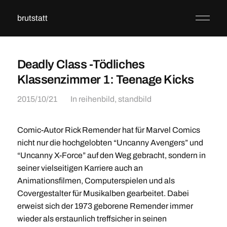
brutstatt
Deadly Class -Tödliches
Klassenzimmer 1: Teenage Kicks
2015/10/21
In
reihenbild
,
standbild
Comic-Autor Rick Remender hat für Marvel Comics
nicht nur die hochgelobten “Uncanny Avengers” und
“Uncanny X-Force” auf den Weg gebracht, sondern in
seiner vielseitigen Karriere auch an
Animationsfilmen, Computerspielen und als
Covergestalter für Musikalben gearbeitet. Dabei
erweist sich der 1973 geborene Remender immer
wieder als erstaunlich treffsicher in seinen