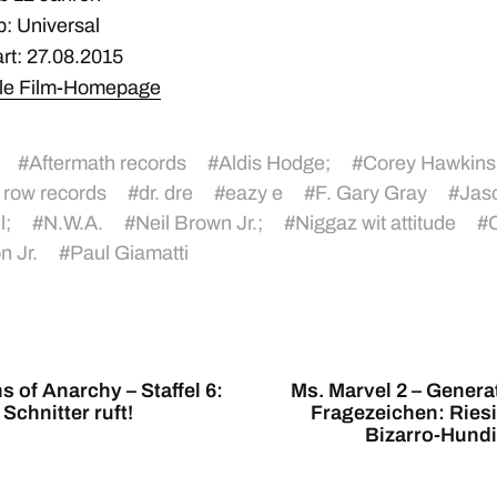
b: Universal
rt: 27.08.2015
elle Film-Homepage
#
Aftermath records
#
Aldis Hodge;
#
Corey Hawkins
 row records
#
dr. dre
#
eazy e
#
F. Gary Gray
#
Jas
l;
#
N.W.A.
#
Neil Brown Jr.;
#
Niggaz wit attitude
#
n Jr.
#
Paul Giamatti
s of Anarchy – Staffel 6:
Ms. Marvel 2 – Genera
 Schnitter ruft!
Fragezeichen: Ries
Bizarro-Hundi