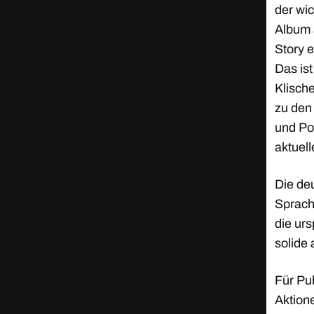
der wi
Album a
Story e
Das is
Klische
zu den
und Po
aktuel
Die de
Sprach
die urs
solide 
Für Pu
Aktion