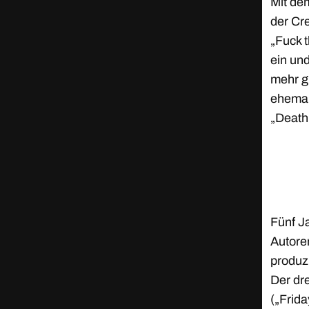
Mit de
der Cr
„Fuck t
ein und
mehr g
ehemal
„Death
Fünf J
Autore
produz
Der dr
(„Frida