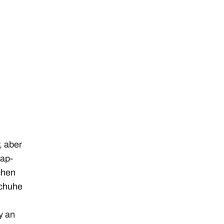
, aber
Rap-
chen
Schuhe
y an