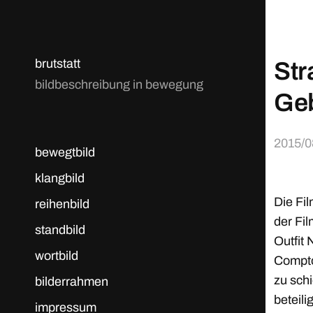
brutstatt
Str
bildbeschreibung in bewegung
Geb
2015/0
bewegtbild
klangbild
Die Fi
reihenbild
der Fil
standbild
Outfit 
wortbild
Compto
zu sch
bilderrahmen
beteili
impressum