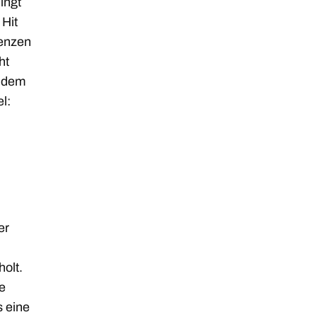
ingt
 Hit
renzen
ht
t dem
l:
er
olt.
e
s eine