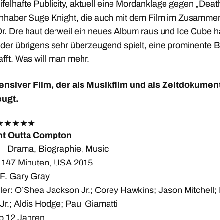
ifelhafte Publicity, aktuell eine Mordanklage gegen „Deat
nhaber Suge Knight, die auch mit dem Film im Zusamm
 Dr. Dre haut derweil ein neues Album raus und Ice Cube 
, der übrigens sehr überzeugend spielt, eine prominente 
fft. Was will man mehr.
tensiver Film, der als Musikfilm und als Zeitdokumen
eugt.
★
★
★
★
★
ht Outta Compton
 Drama, Biographie, Music
 147 Minuten, USA 2015
 F. Gary Gray
ler: O’Shea Jackson Jr.; Corey Hawkins; Jason Mitchell; 
r.; Aldis Hodge; Paul Giamatti
b 12 Jahren