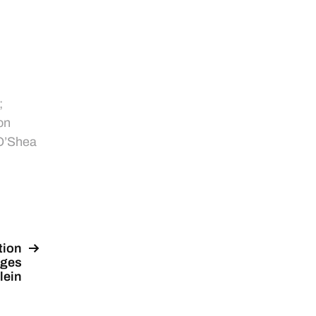
;
on
O’Shea
tion
iges
lein