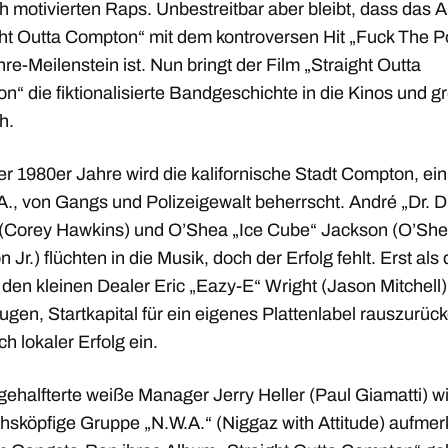
ch motivierten Raps. Unbestreitbar aber bleibt, dass das 
ght Outta Compton“ mit dem kontroversen Hit „Fuck The P
re-Meilenstein ist. Nun bringt der Film „Straight Outta
“ die fiktionalisierte Bandgeschichte in die Kinos und g
h.
er 1980er Jahre wird die kalifornische Stadt Compton, ein
A., von Gangs und Polizeigewalt beherrscht. André „Dr. D
(Corey Hawkins) und O’Shea „Ice Cube“ Jackson (O’Sh
 Jr.) flüchten in die Musik, doch der Erfolg fehlt. Erst als 
den kleinen Dealer Eric „Eazy-E“ Wright (Jason Mitchell)
gen, Startkapital für ein eigenes Plattenlabel rauszurüc
ich lokaler Erfolg ein.
ehalfterte weiße Manager Jerry Heller (Paul Giamatti) wi
chsköpfige Gruppe „N.W.A.“ (Niggaz with Attitude) aufme