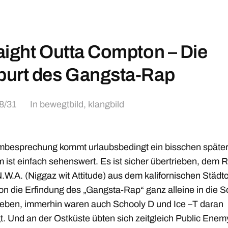
aight Outta Compton – Die
urt des Gangsta-Rap
8/31
In
bewegtbild
,
klangbild
lmbesprechung kommt urlaubsbedingt ein bisschen später
m ist einfach sehenswert. Es ist sicher übertrieben, dem 
N.W.A. (Niggaz wit Attitude) aus dem kalifornischen Städt
n die Erfindung des „Gangsta-Rap“ ganz alleine in die 
ieben, immerhin waren auch Schooly D und Ice –T daran
gt. Und an der Ostküste übten sich zeitgleich Public Enem