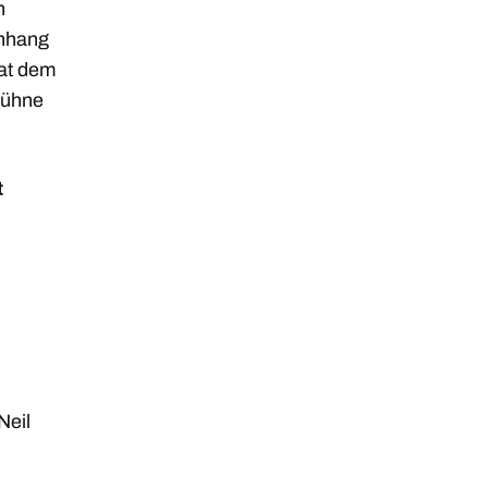
h
enhang
hat dem
Bühne
t
Neil