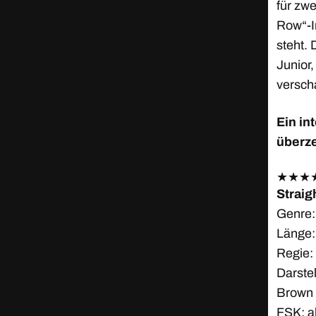
für zwe
Row“-I
steht.
Junior
verscha
Ein in
überz
★
★
★
Straig
Genre:
Länge:
Regie:
Darstel
Brown J
FSK: a