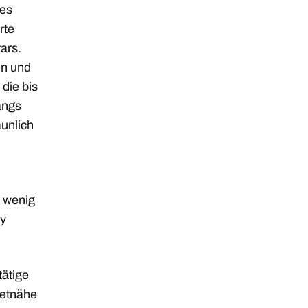
tes
rte
ars.
en und
die bis
angs
aunlich
n wenig
ry
tätige
Setnähe