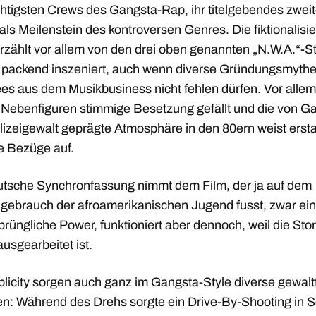
chtigsten Crews des Gangsta-Rap, ihr titelgebendes zwei
ls Meilenstein des kontroversen Genres. Die fiktionalisie
rzählt vor allem von den drei oben genannten „N.W.A.“-St
t packend inszeniert, auch wenn diverse Gründungsmyth
es aus dem Musikbusiness nicht fehlen dürfen. Vor allem 
 Nebenfiguren stimmige Besetzung gefällt und die von G
lizeigewalt geprägte Atmosphäre in den 80ern weist erst
le Bezüge auf.
utsche Synchronfassung nimmt dem Film, der ja auf dem
gebrauch der afroamerikanischen Jugend fusst, zwar ei
prüngliche Power, funktioniert aber dennoch, weil die Sto
ausgearbeitet ist.
blicity sorgen auch ganz im Gangsta-Style diverse gewalt
en: Während des Drehs sorgte ein Drive-By-Shooting in 