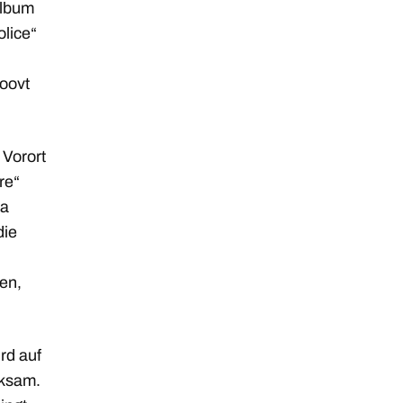
Album
olice“
roovt
 Vorort
re“
ea
die
ken,
rd auf
rksam.