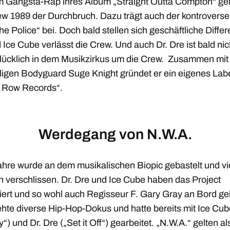
m Gangsta-Rap ihres Album „Straight Outta Compton“ gel
ew 1989 der Durchbruch. Dazu trägt auch der kontroverse
he Police“ bei. Doch bald stellen sich geschäftliche Diffe
 Ice Cube verlässt die Crew. Und auch Dr. Dre ist bald nic
lücklich in dem Musikzirkus um die Crew. Zusammen mi
igen Bodyguard Suge Knight gründet er ein eigenes Labe
 Row Records“.
Werdegang von N.W.A.
ahre wurde an dem musikalischen Biopic gebastelt und vi
n verschlissen. Dr. Dre und Ice Cube haben das Project
iert und so wohl auch Regisseur F. Gary Gray an Bord geh
ehte diverse Hip-Hop-Dokus und hatte bereits mit Ice Cub
y“) und Dr. Dre („Set it Off“) gearbeitet. „N.W.A.“ gelten al