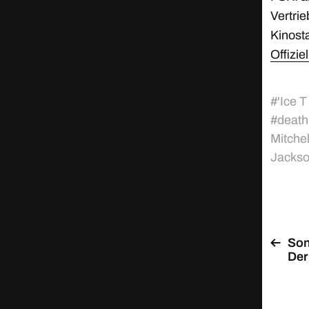
Vertrie
Kinosta
Offizi
#
'Ice T
#
death
Mitchel
Jackso
Son
Der