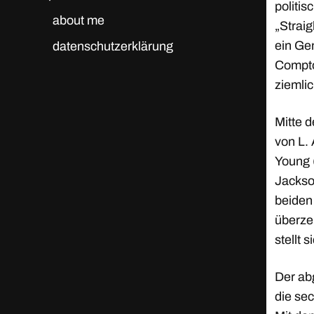
politis
about me
„Strai
ein Gen
datenschutzerklärung
Compton
ziemlic
Mitte d
von L. 
Young 
Jackson
beiden 
überzeu
stellt s
Der abg
die se