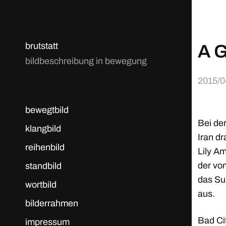
brutstatt
A G
bildbeschreibung in bewegung
2015/0
bewegtbild
Bei der
klangbild
Iran dr
reihenbild
Lily A
der vom
standbild
das Su
wortbild
aus.
bilderrahmen
Bad Cit
impressum