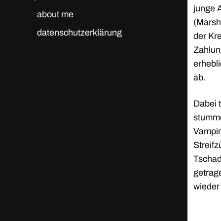
junge 
about me
(Marsh
datenschutzerklärung
der Kr
Zahlun
erhebl
ab.
Dabei t
stumme
Vampire
Streif
Tschad
getrag
wieder