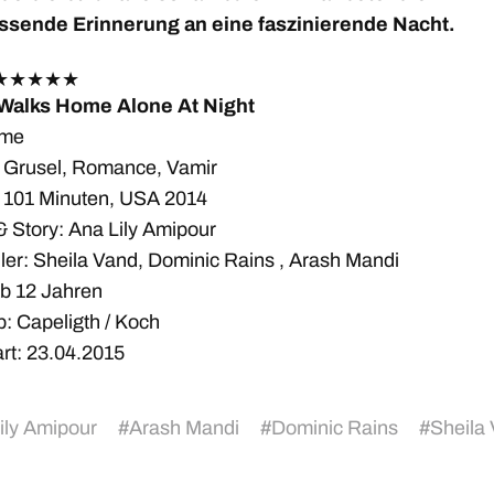
ssende Erinnerung an eine faszinierende Nacht.
★
★
★
★
★
 Walks Home Alone At Night
ame
 Grusel, Romance, Vamir
 101 Minuten, USA 2014
& Story: Ana Lily Amipour
ller: Sheila Vand, Dominic Rains , Arash Mandi
b 12 Jahren
b: Capeligth / Koch
art: 23.04.2015
ily Amipour
#
Arash Mandi
#
Dominic Rains
#
Sheila