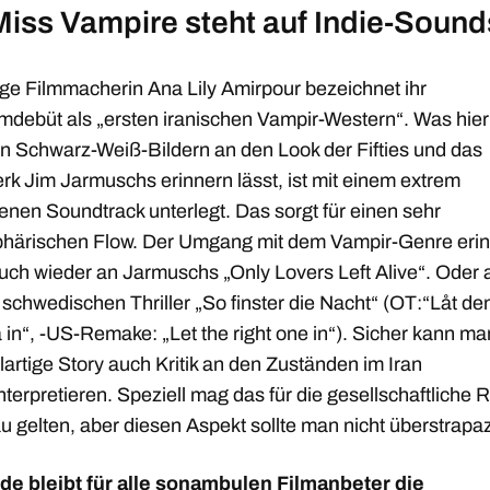
Miss Vampire steht auf Indie-Sound
nge Filmmacherin Ana Lily Amirpour bezeichnet ihr
lmdebüt als „ersten iranischen Vampir-Western“. Was hier
en Schwarz-Weiß-Bildern an den Look der Fifties und das
rk Jim Jarmuschs erinnern lässt, ist mit einem extrem
enen Soundtrack unterlegt. Das sorgt für einen sehr
härischen Flow. Der Umgang mit dem Vampir-Genre erin
uch wieder an Jarmuschs „Only Lovers Left Alive“. Oder 
schwedischen Thriller „So finster die Nacht“ (OT:“Låt den
n“, -US-Remake: „Let the right one in“). Sicher kann man
artige Story auch Kritik an den Zuständen im Iran
nterpretieren. Speziell mag das für die gesellschaftliche R
u gelten, aber diesen Aspekt sollte man nicht überstrapa
e bleibt für alle sonambulen Filmanbeter die