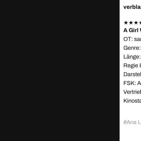
verbla
★
★
★
A Girl
OT: s
Genre:
Länge:
Regie 
Darste
FSK: A
Vertrie
Kinost
#
Ana L