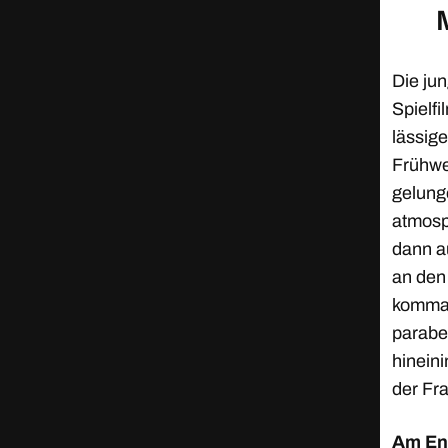
Die ju
Spielfi
lässig
Frühwe
gelung
atmosp
dann a
an den 
komma i
parabel
hineini
der Fra
Am End