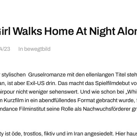
irl Walks Home At Night Alo
4/23
In
bewegtbild
 stylischen Gruselromanze mit den ellenlangen Titel ste
an, ist aber Exil-US drin. Das macht das Spielfilmdebut v
mirpour nicht weniger sehenswert. Und wie schon bei „Wh
 Kurzfilm in ein abendfüllendes Format gebracht wurde, f
ndance Filminstitut seine Rolle als Nachwuchsförderer gr
y ist öde, trostlos, fiktiv und im Iran angesiedelt. Hier hau