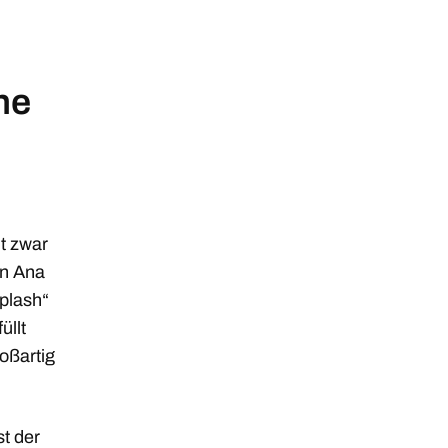
ne
ht zwar
on Ana
iplash“
üllt
oßartig
st der