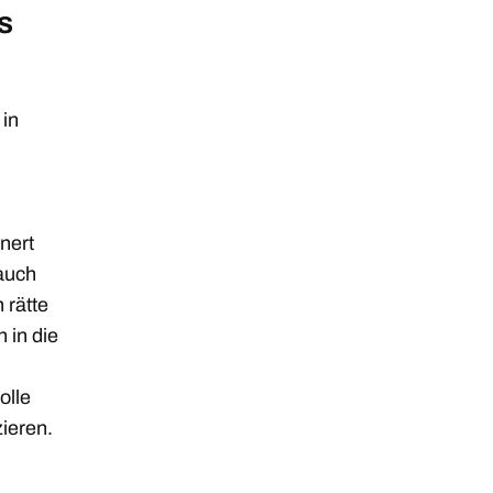
s
 in
nert
auch
 rätte
 in die
olle
zieren.