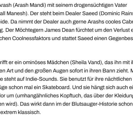
Arash (Arash Mandi) mit seinem drogensüchtigen Vater
all Manesh). Der steht beim Dealer Saeed (Dominic Rains
eide. Da nimmt der Dealer auch gerne Arashs cooles Cabr
g. Der Möchtegern James Dean fürchtet um den Verlust 
ichen Coolnessfaktors und stattet Saeed einen Gegenbe
rifft er ein ominöses Mädchen (Sheila Vand), das ihn mit i
n Art und den großen Augen sofort in ihren Bann zieht. 
 steht auf Indie-Sounds. Sie benutzt für ihre nächtlichen
züge schon mal ein Skateboard. Und sie hängt sich auch e
or um (umhangähnliches Kopftuch, das über der Kleidun
en wird). Das wirkt dann im der Blutsauger-Historie scho
 extrem klassisch.