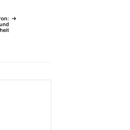
ron:
 und
heit