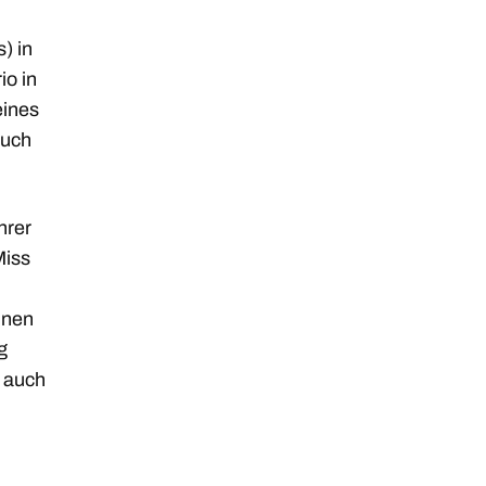
) in
io in
eines
such
hrer
Miss
inen
g
n auch