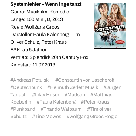
Systemfehler – Wenn Inge tanzt
Genre: Musikfilm, Komödie
Länge: 100 Min., D, 2013
Regie:Wolfgang Groos,
Darsteller:Paula Kalenberg, Tim
Oliver Schulz, Peter Kraus
FSK: ab 6 Jahren
Vertrieb: Splendid/ 20th Century Fox
Kinostart: 11.07.2013
#
Andreas Potulski
#
Constantin von Jascheroff
#
Deutschpunk
#
Helmuth Zerlett Musik
#
Jürgen
Tarrach
#
Lilay Huser
#
Madsen
#
Matthias
Koeberlin
#
Paula Kalenberg
#
Peter Kraus
#
Punkband
#
Thando Walbaum
#
Tim oliver
Schultz
#
Tino Mewes
#
wolfgang Groos Regie