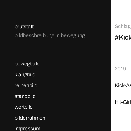
Schlag
brutstatt
bildbeschreibung in bewegung
#Kic
bewegtbild
2019
klangbild
reihenbild
Kick-A
standbild
Hit-Gi
wortbild
bilderrahmen
impressum