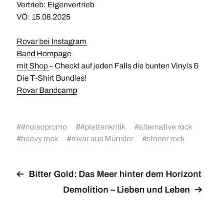
Vertrieb: Eigenvertrieb
VÖ: 15.08.2025
Rovar bei Instagram
Band Hompage
mit Shop
– Checkt auf jeden Falls die bunten Vinyls &
Die T-Shirt Bundles!
Rovar Bandcamp
#
#noisopromo
#
#plattenkritik
#
alternative rock
#
heavy rock
#
rovar aus Münster
#
stoner rock
Bitter Gold: Das Meer hinter dem Horizont
Demolition – Lieben und Leben