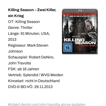
Killing Season – Zwei Killer,
ein Krieg
OT: Killing Season
Genre: Thriller
Länge: 91 Minuten, USA,
2013
Regisseur: Mark Steven
Johnson
Schauspiel: Robert DeNiro,
John Travolta
FSK: ab 16 Jahren
Vertrieb: Splendid / WVG Meiden
Kinostart: nicht in Deutschland
DVD-& BD-VÖ: 29.11.2013
#
robert deniro und john travolta als ex-sodaten