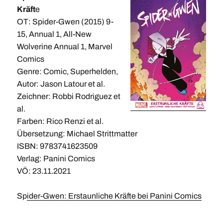
Kräft
e
OT: Spider-Gwen (2015) 9-
15, Annual 1, All-New
Wolverine Annual 1, Marvel
Comics
Genre: Comic, Superhelden,
Autor: Jason Latour et al.
Zeichner: Robbi Rodriguez et
al.
Farben: Rico Renzi et al.
Übersetzung: Michael Strittmatter
ISBN: 9783741623509
Verlag: Panini Comics
VÖ: 23.11.2021
Sp
ider-Gwen: Erstaunliche Kräfte bei Panini Comics