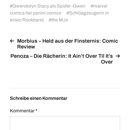
#
Gwendolyn Stacy als Spider -Gwen
#
marvel
comics bei panini comics
#
Schlöagzeugerin in
einen Rockband
#
the MJs
Morbius – Held aus der Finsternis: Comic
Review
Penoza – Die Rächerin: It Ain’t Over Til It’s
Over
Schreibe einen Kommentar
Kommentar
*