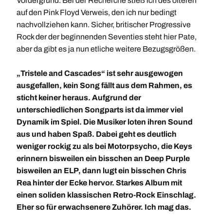
Vordergrund. Bei der Recherche stieß ich des öfteren
auf den Pink Floyd Verweis, den ich nur bedingt
nachvollziehen kann. Sicher, britischer Progressive
Rock der der beginnenden Seventies steht hier Pate,
aber da gibt es ja nun etliche weitere Bezugsgrößen.
„Tristele and Cascades“ ist sehr ausgewogen
ausgefallen, kein Song fällt aus dem Rahmen, es
sticht keiner heraus. Aufgrund der
unterschiedlichen Songparts ist da immer viel
Dynamik im Spiel. Die Musiker loten ihren Sound
aus und haben Spaß. Dabei geht es deutlich
weniger rockig zu als bei Motorpsycho, die Keys
erinnern bisweilen ein bisschen an Deep Purple
bisweilen an ELP, dann lugt ein bisschen Chris
Rea hinter der Ecke hervor. Starkes Album mit
einen soliden klassischen Retro-Rock Einschlag.
Eher so für erwachsenere Zuhörer. Ich mag das.