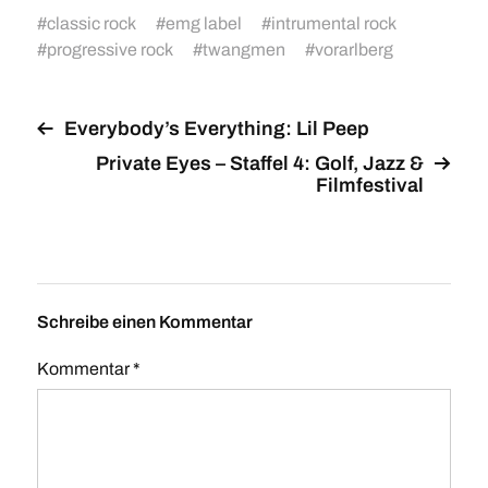
#
classic rock
#
emg label
#
intrumental rock
#
progressive rock
#
twangmen
#
vorarlberg
Everybody’s Everything: Lil Peep
Private Eyes – Staffel 4: Golf, Jazz &
Filmfestival
Schreibe einen Kommentar
Kommentar
*