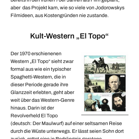
aber das Projekt kam, wie so viele von Jodorowskys
Filmideen, aus Kostengründen nie zustande.
Kult-Western „El Topo“
Der 1970 erschienenen
Western „El Topo“ sieht zwar
formal aus wie ein typischer
Spaghetti-Western, die in
dieser Periode gerade ihre
Glanzzeit erlebten, geht aber
weit über das Western-Genre
hinaus. Darin ist der
Revolverheld El Topo
(deutsch: Der Maulwurf) auf einer seltsamen Reise
durch die Wüste unterwegs. Er lässt seien Sohn dort
zurück, rettet eine in Bedrängnis geratene