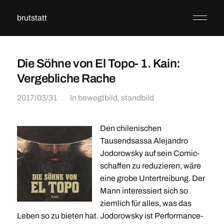
brutstatt
Die Söhne von El Topo- 1. Kain:
Vergebliche Rache
2017/03/31
In
bewegtbild
,
standbild
Den chilenischen
Tausendsassa Alejandro
Jodorowsky auf sein Comic-
schaffen zu reduzieren, wäre
eine grobe Untertreibung. Der
Mann interessiert sich so
ziemlich für alles, was das
Leben so zu bieten hat. Jodorowsky ist Performance-