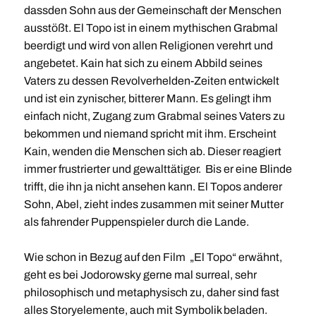
dassden Sohn aus der Gemeinschaft der Menschen
ausstößt. El Topo ist in einem mythischen Grabmal
beerdigt und wird von allen Religionen verehrt und
angebetet. Kain hat sich zu einem Abbild seines
Vaters zu dessen Revolverhelden-Zeiten entwickelt
und ist ein zynischer, bitterer Mann. Es gelingt ihm
einfach nicht, Zugang zum Grabmal seines Vaters zu
bekommen und niemand spricht mit ihm. Erscheint
Kain, wenden die Menschen sich ab. Dieser reagiert
immer frustrierter und gewalttätiger. Bis er eine Blinde
trifft, die ihn ja nicht ansehen kann. El Topos anderer
Sohn, Abel, zieht indes zusammen mit seiner Mutter
als fahrender Puppenspieler durch die Lande.
Wie schon in Bezug auf den Film „El Topo“ erwähnt,
geht es bei Jodorowsky gerne mal surreal, sehr
philosophisch und metaphysisch zu, daher sind fast
alles Storyelemente, auch mit Symbolik beladen.