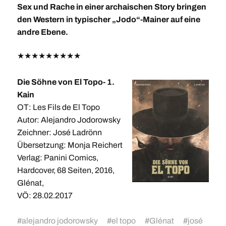
Sex und Rache in einer archaischen Story bringen
den Western in typischer „Jodo“-Mainer auf eine
andre Ebene.
★
★
★
★
★
★
★
★
★
Die Söhne von El Topo- 1.
Kain
OT: Les Fils de El Topo
Autor: Alejandro Jodorowsky
Zeichner: José Ladrönn
Übersetzung: Monja Reichert
Verlag: Panini Comics,
Hardcover, 68 Seiten, 2016,
Glénat,
VÖ: 28.02.2017
#
alejandro jodorowsky
#
el topo
#
Glénat
#
josé