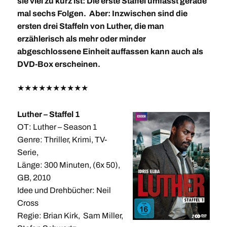
sie viel zu kurz ist: Die erste Staffel umfasst gerade
mal sechs Folgen. Aber: Inzwischen sind die
ersten drei Staffeln von Luther, die man
erzählerisch als mehr oder minder
abgeschlossene Einheit auffassen kann auch als
DVD-Box erscheinen.
★
★
★
★
★
★
★
★
★
★
Luther – Staffel 1
OT: Luther – Season 1
Genre: Thriller, Krimi, TV-
Serie,
Länge: 300 Minuten, (6x 50),
GB, 2010
Idee und Drehbücher: Neil
Cross
Regie: Brian Kirk, Sam Miller,