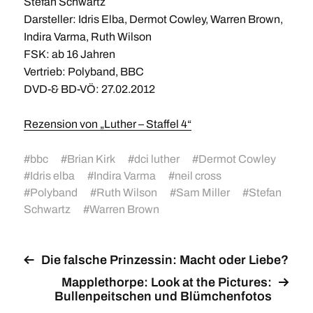
Stefan Schwartz
Darsteller: Idris Elba, Dermot Cowley, Warren Brown,
Indira Varma, Ruth Wilson
FSK: ab 16 Jahren
Vertrieb: Polyband, BBC
DVD-& BD-VÖ: 27.02.2012
Rezension von „Luther – Staffel 4“
#
bbc
#
Brian Kirk
#
dci luther
#
Dermot Cowley
#
Idris elba
#
Indira Varma
#
neil cross
#
Polyband
#
Ruth Wilson
#
Sam Miller
#
Stefan
Schwartz
#
Warren Brown
Die falsche Prinzessin: Macht oder Liebe?
Mapplethorpe: Look at the Pictures:
Bullenpeitschen und Blümchenfotos