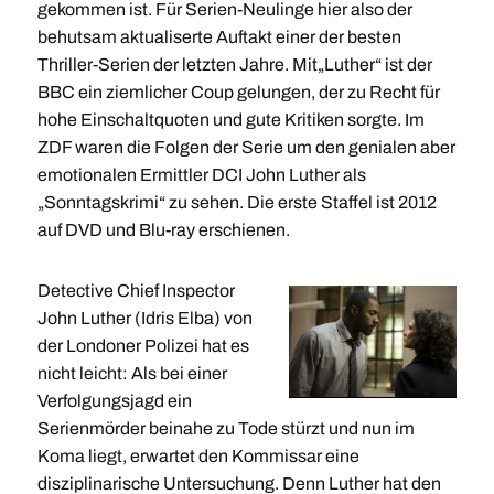
gekommen ist. Für Serien-Neulinge hier also der
behutsam aktualiserte Auftakt einer der besten
Thriller-Serien der letzten Jahre. Mit„Luther“ ist der
BBC ein ziemlicher Coup gelungen, der zu Recht für
hohe Einschaltquoten und gute Kritiken sorgte. Im
ZDF waren die Folgen der Serie um den genialen aber
emotionalen Ermittler DCI John Luther als
„Sonntagskrimi“ zu sehen. Die erste Staffel ist 2012
auf DVD und Blu-ray erschienen.
Detective Chief Inspector
John Luther (Idris Elba) von
der Londoner Polizei hat es
nicht leicht: Als bei einer
Verfolgungsjagd ein
Serienmörder beinahe zu Tode stürzt und nun im
Koma liegt, erwartet den Kommissar eine
disziplinarische Untersuchung. Denn Luther hat den