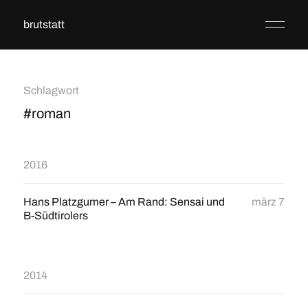
brutstatt
Schlagwort
#roman
2016
Hans Platzgumer – Am Rand: Sensai und
märz 7
B-Südtirolers
2014