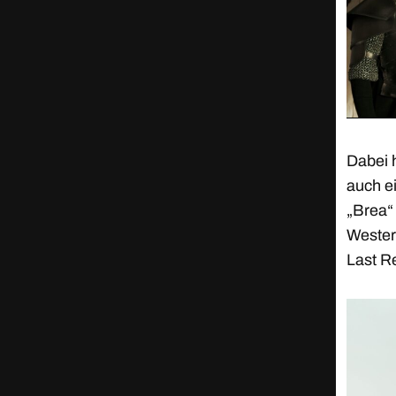
Dabei 
auch e
„Brea“ 
Wester
Last Re