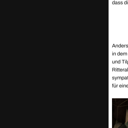
dass di
Anders
in dem
und Til
Rittera
sympat
für ein