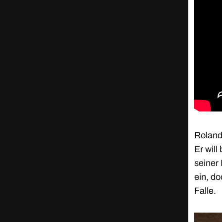
Roland 
Er will
seiner 
ein, do
Falle.