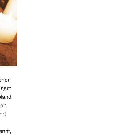
sehen
igern
oland
ßen
hrt
ennt,