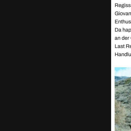
Regiss
Giovan
Enthus
Da hap
an der 
Last R
Handlu