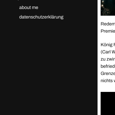
about me
datenschutzerklärung
Redemp
Premie
König 
(Carl 
zu zwin
befried
Grenze 
nichts 