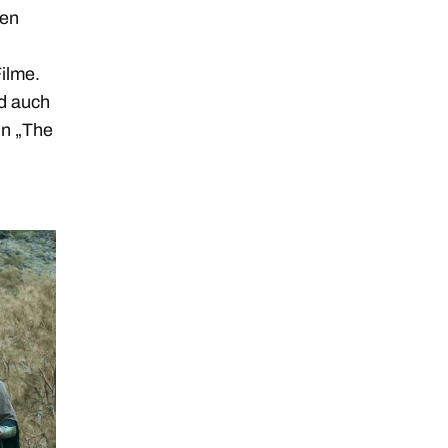
men
ilme.
nd auch
in „The