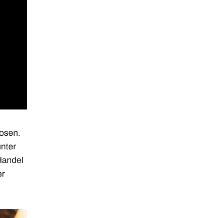
losen.
unter
 Handel
er