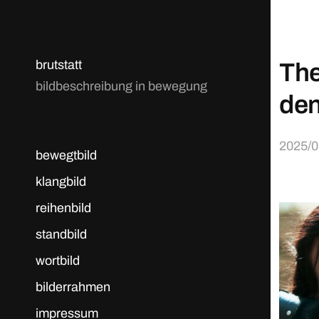
brutstatt
The
bildbeschreibung in bewegung
den
2025/0
bewegtbild
klangbild
reihenbild
standbild
wortbild
bilderrahmen
impressum