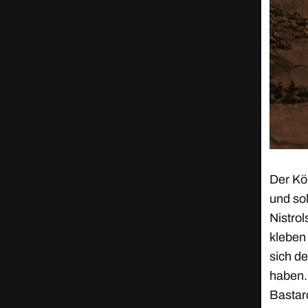
Der Kön
und so
Nistrol
kleben
sich d
haben.
Bastar