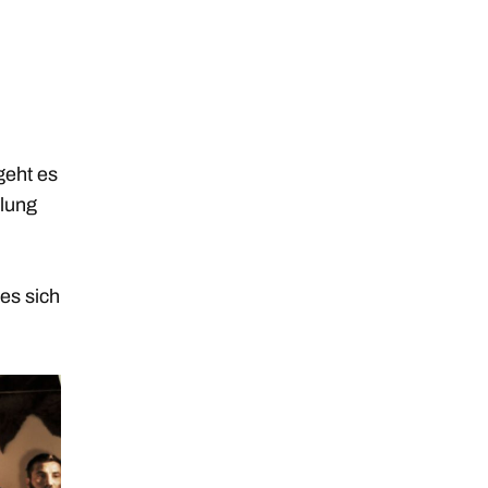
geht es
lung
es sich