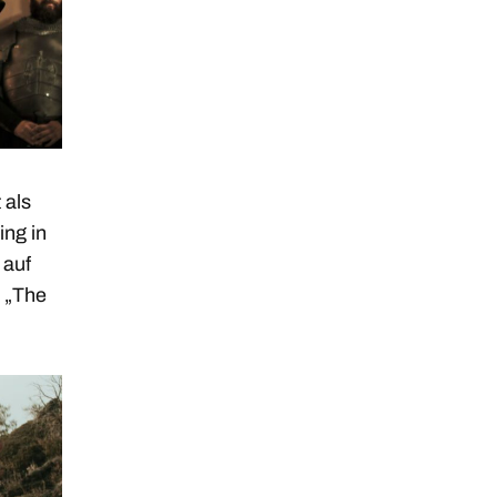
 als
ing in
 auf
t „The