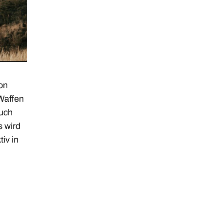
on
 Waffen
auch
s wird
iv in