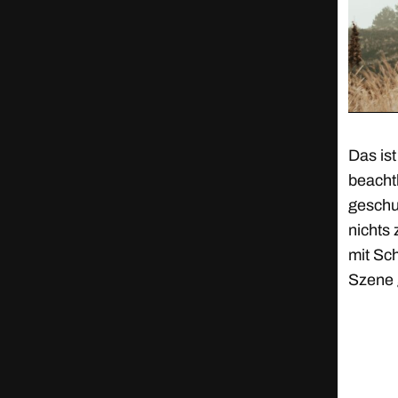
Das is
beacht
geschu
nichts
mit Sc
Szene 