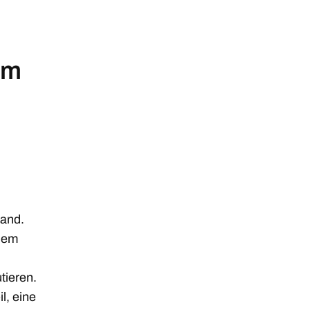
um
Hand.
 dem
tieren.
l, eine