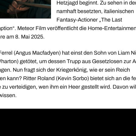
Hetzjagd beginnt. Zu sehen in d
namhaft besetzten, italienischen
Fantasy-Actioner „The Last
tion“. Meteor Film veröffentlicht die Home-Entertainmen
re am 8. Mai 2025.
Ferrel (Angus Macfadyen) hat einst den Sohn von Liam Ni
Wharton) getötet, um dessen Trupp aus Gesetzlosen zur 
gen. Nun fragt sich der Kriegerkönig, wie er sein Reich
en kann? Ritter Roland (Kevin Sorbo) bietet sich an die f
zu verteidigen, wen ihm ein Heer gestellt wird. Davon wil
wissen.