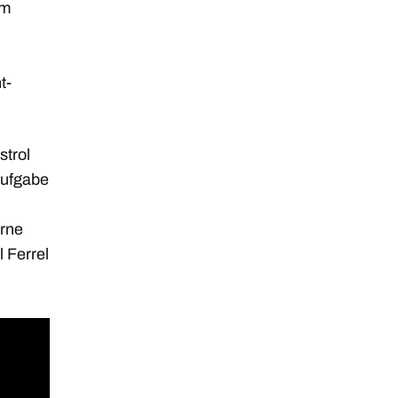
em
t-
strol
Aufgabe
erne
l Ferrel