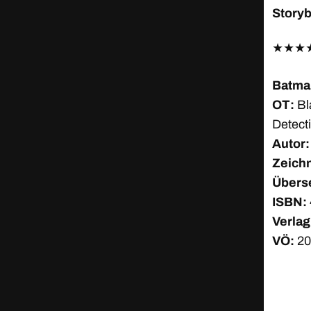
Story
★
★
★
Batma
OT:
Bla
Detect
Autor:
Zeichn
Übers
ISBN:
Verlag
VÖ:
20