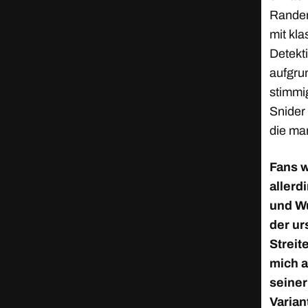
Rander
mit kla
Detekti
aufgru
stimmi
Snider
die ma
Fans w
allerd
und W
der ur
Streit
mich a
seiner
Varian