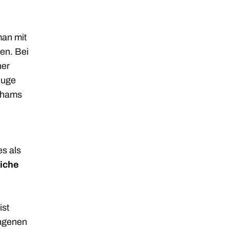
an mit
en. Bei
ner
euge
othams
es als
iche
ist
angenen