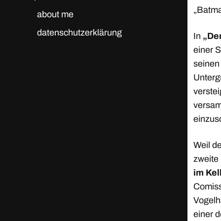
„Batma
about me
datenschutzerklärung
In
„De
einer 
seinen
Unterg
verste
versamm
einzu
Weil de
zweite
im Kel
Comiss
Vogelh
einer 