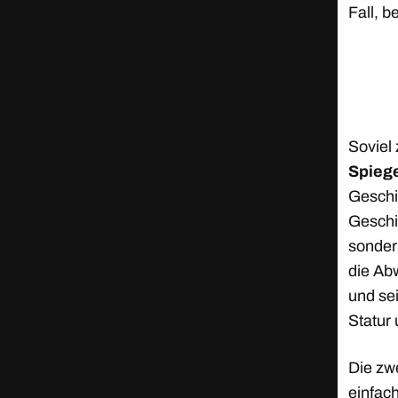
Fall, 
Soviel
Spieg
Geschi
Geschi
sonder
die Ab
und sei
Statur
Die zw
einfach