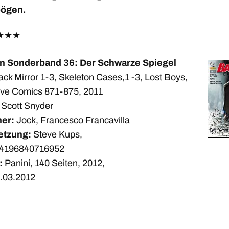
bögen.
★
★
★
n Sonderband 36: Der Schwarze Spiegel
ck Mirror 1-3, Skeleton Cases,1 -3, Lost Boys,
ive Comics 871-875, 2011
Scott Snyder
er:
Jock, Francesco Francavilla
etzung:
Steve Kups,
4196840716952
:
Panini, 140 Seiten, 2012,
.03.2012