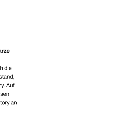
arze
h die
stand,
y. Auf
ssen
tory an