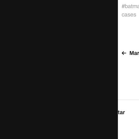
#
batm
cases
Mar
Ein Kommentar