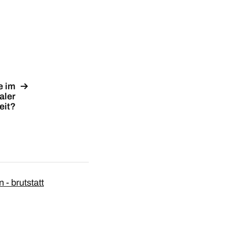
e im
aler
eit?
 - brutstatt