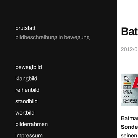
brutstatt
Bat
bildbeschreibung in bewegung
2012/0
bewegtbild
klangbild
reihenbild
standbild
wortbild
Batman
bilderrahmen
Sonde
impressum
seinen