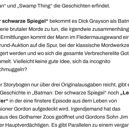
n“ und „Swamp Thing“ die Geschichten erfindet.
r schwarze Spiegel“
bekommt es Dick Grayson als Batm
Serie brutaler Morde zu tun, die irgendwie zusammenhäng
 Ermittlungen kommt der Mann im Fledermausgewand ei
rund-Auktion auf die Spur, bei der klassische Mordwerkz
igert werden und wo sich die gesamte Verbrecherelite G
elt. Vielleicht keine gute Idee, sich da incognito
schmuggeln?
r Storybogen nur über drei Originalausgaben reicht, gibt 
 Geschichte in „Batman: Der schwarze Spiegel“ noch
„Le
ler“
in der eine finstere Episode aus dem Leben von
ioner Gordon aufgedeckt wird. Irgendjemand hat das
aus des Gothamer Zoos geöffnet und Gordons Sohn Jim 
der Hauptverdächtigen. Es gibt Parallelen zu einem verg