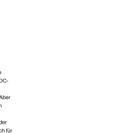
e
 DC-
 Aber
n
der
h für