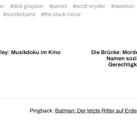
an
#
dick grayson
#
panini
#
scott snyder
#
skeleton
#
sonderband
#
the black mirror
ley: Musikdoku im Kino
Die Brücke: Mord
Namen sozi
Gerechtigk
Pingback:
Batman: Der letzte Ritter auf Erden