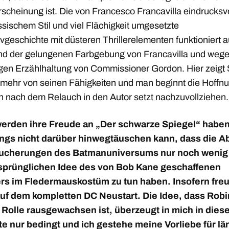
scheinung ist. Die von Francesco Francavilla eindrucksv
ssischem Stil und viel Flächigkeit umgesetzte
vgeschichte mit düsteren Thrillerelementen funktioniert 
nd der gelungenen Farbgebung von Francavilla und wege
gen Erzählhaltung von Commissioner Gordon. Hier zeigt 
 mehr von seinen Fähigkeiten und man beginnt die Hoffn
n nach dem Relauch in den Autor setzt nachzuvollziehen.
erden ihre Freude an „Der schwarze Spiegel“ habe
ings nicht darüber hinwegtäuschen kann, dass die A
ucherungen des Batmanuniversums nur noch wenig 
sprünglichen Idee des von Bob Kane geschaffenen
ers im Fledermauskostüm zu tun haben. Insofern freu
uf dem kompletten DC Neustart. Die Idee, dass Robi
 Rolle rausgewachsen ist, überzeugt in mich in dies
te nur bedingt und ich gestehe meine Vorliebe für l