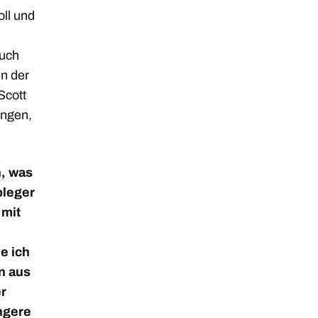
oll und
auch
n der
Scott
ungen,
n, was
bleger
mit
e ich
n aus
er
ängere