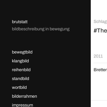
Schlag
brutstatt
bildbeschreibung in bewegung
#The
bewegtbild
2011
klangbild
reihenbild
Brette
standbild
wortbild
bilderrahmen
impressum