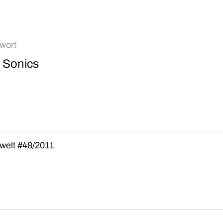
wort
 Sonics
rwelt #48/2011