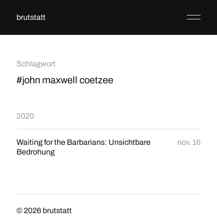
brutstatt
Schlagwort
#john maxwell coetzee
2020
Waiting for the Barbarians: Unsichtbare
nov. 16
Bedrohung
© 2026
brutstatt