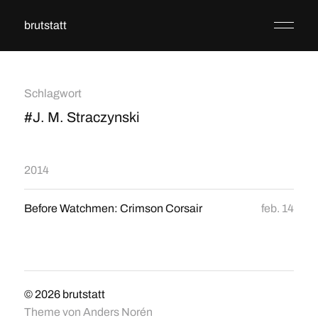
brutstatt
Schlagwort
#J. M. Straczynski
2014
Before Watchmen: Crimson Corsair
feb. 14
© 2026
brutstatt
Theme von
Anders Norén