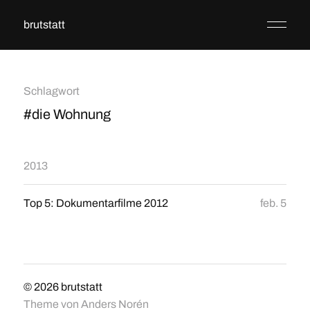
brutstatt
Schlagwort
#die Wohnung
2013
Top 5: Dokumentarfilme 2012
feb. 5
© 2026
brutstatt
Theme von
Anders Norén