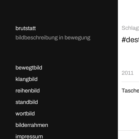
Schlag
brutstatt
bildbeschreibung in bewegung
#des
bewegtbild
2011
klangbild
reihenbild
Tasche
standbild
wortbild
bilderrahmen
impressum