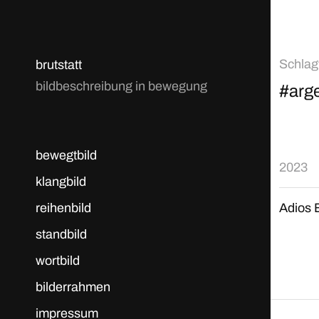
Schlag
brutstatt
bildbeschreibung in bewegung
#arge
bewegtbild
2023
klangbild
reihenbild
Adios 
standbild
wortbild
bilderrahmen
impressum