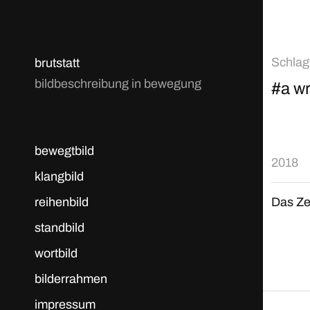
Schlag
brutstatt
bildbeschreibung in bewegung
#a wr
bewegtbild
2018
klangbild
reihenbild
Das Ze
standbild
wortbild
bilderrahmen
impressum