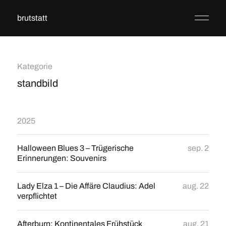
brutstatt
Kategorie
standbild
2025
Halloween Blues 3 – Trügerische
sep. 2
Erinnerungen: Souvenirs
Lady Elza 1 – Die Affäre Claudius: Adel
aug. 22
verpflichtet
Afterburn: Kontinentales Frühstück
aug. 21